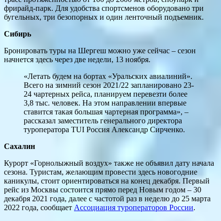
фрирайд-парк. Для удобства спортсменов оборудовано три
бугельных, три безопорных и один ленточный подъемник.
Сибирь
Бронировать туры на Шергеш можно уже сейчас – сезон
начнется здесь через две недели, 13 ноября.
«Летать будем на бортах «Уральских авиалиний».
Всего на зимний сезон 2021/22 запланировано 23-
24 чартерных рейса, планируем перевезти более
3,8 тыс. человек. На этом направлении впервые
ставится такая большая чартерная программа», –
рассказал заместитель генерального директора
туроператора TUI Россия Александр Сирченко.
Сахалин
Курорт «Горнолыжный воздух» также не объявил дату начала
сезона. Туристам, желающим провести здесь новогодние
каникулы, стоит ориентироваться на конец декабря. Первый
рейс из Москвы состоится прямо перед Новым годом – 30
декабря 2021 года, далее с частотой раз в неделю до 25 марта
2022 года, сообщает
Ассоциация туроператоров России
.