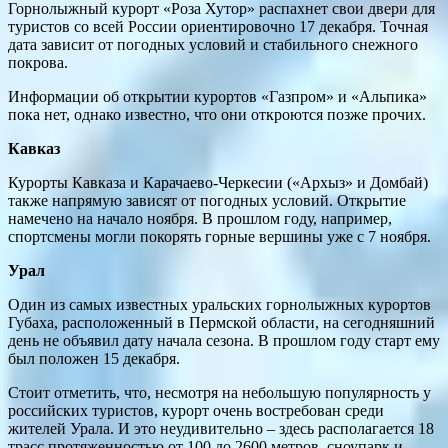
Горнолыжный курорт «Роза Хутор» распахнет свои двери для
туристов со всей России ориентировочно 17 декабря. Точная
дата зависит от погодных условий и стабильного снежного
покрова.
Информации об открытии курортов «Газпром» и «Альпика»
пока нет, однако известно, что они откроются позже прочих.
Кавказ
Курорты Кавказа и Карачаево-Черкесии («Архыз» и Домбай)
также напрямую зависят от погодных условий. Открытие
намечено на начало ноября. В прошлом году, например,
спортсмены могли покорять горные вершины уже с 7 ноября.
Урал
Один из самых известных уральских горнолыжных курортов
Губаха, расположенный в Пермской области, на сегодняшний
день не объявил дату начала сезона. В прошлом году старт ему
был положен 15 декабря.
Стоит отметить, что, несмотря на небольшую популярность у
российских туристов, курорт очень востребован среди
жителей Урала. И это неудивительно – здесь располагается 18
трасс протяженностью от 100 до 2600 метров, сноупарк и