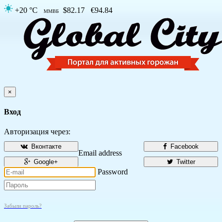
+20 °C
$82.17
€94.84
ММВБ
×
Вход
Авторизация через:
Вконтакте
Facebook
Email address
Google+
Twitter
Password
Забыли пароль?