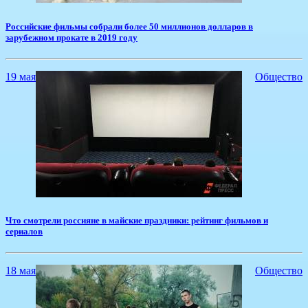
Российские фильмы собрали более 50 миллионов долларов в
зарубежном прокате в 2019 году
19 мая
Общество
Что смотрели россияне в майские праздники: рейтинг фильмов и
сериалов
18 мая
Общество