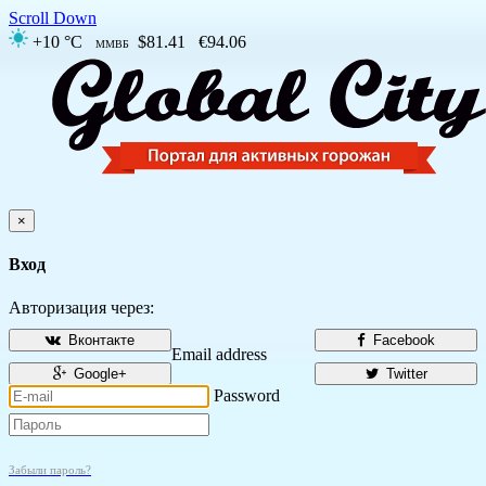
Scroll Down
+10 °C
$81.41
€94.06
ММВБ
×
Вход
Авторизация через:
Вконтакте
Facebook
Email address
Google+
Twitter
Password
Забыли пароль?