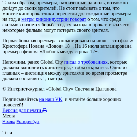
Таким образом, премьеры, назначенные на июль, возможно
дойдут до своих зрителей. Не стоит забывать о том, что
многие кинопрокатчики перенесли долгожданные премьеры
на год, а
метры киноиндустрии говорят
о том, что среди
фильмов начнется борьба за дату выхода в прокат, из-за чего
некоторые фильмы могут потерять своего зрителя.
Первая большая премьера запланирована на июль – это фильм
Кристофера Нолана «Довод» 18+. На 16 июля запланирована
премьера фильма «Любовь между строк» 12+.
Напомним, ранее Global City
писал о требованиях
, которые
должны выполнить кинотеатры, чтобы открыться. Одно из
главных – дистанция между зрителями во время просмотра
должна составлять 1,5 метра.
© Интернет-журнал «Global City»
Светлана Цыганова
Подписывайтесь
на наш VK
, и читайте больше хороших
новостей!
Версия для печати
Места
Москва
Екатеринбург
Теги