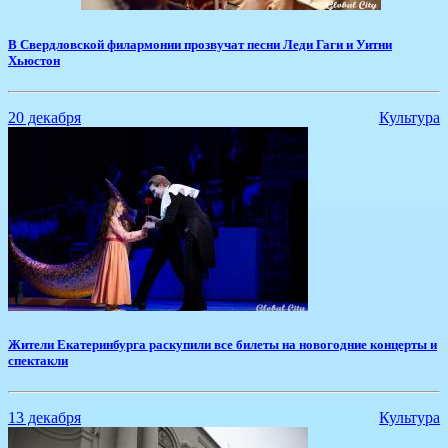
В Свердловской филармонии прозвучат песни Леди Гаги и Уитни
Хьюстон
20 декабря
Культура
Жители Екатеринбурга раскупили все билеты на новогодние концерты и
спектакли
13 декабря
Культура