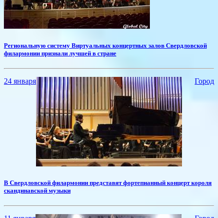
​Региональную систему Виртуальных концертных залов Свердловской
филармонии признали лучшей в стране
24 января
Город
​В Свердловской филармонии представят фортепианный концерт короля
скандинавской музыки