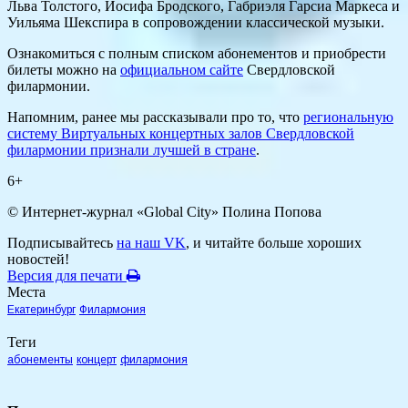
Льва Толстого, Иосифа Бродского, Габриэля Гарсиа Маркеса и
Уильяма Шекспира в сопровождении классической музыки.
Ознакомиться с полным списком абонементов и приобрести
билеты можно на
официальном сайте
Свердловской
филармонии.
Напомним, ранее мы рассказывали про то, что
региональную
систему Виртуальных концертных залов Свердловской
филармонии признали лучшей в стране
.
6+
© Интернет-журнал «Global City»
Полина Попова
Подписывайтесь
на наш VK
, и читайте больше хороших
новостей!
Версия для печати
Места
Екатеринбург
Филармония
Теги
абонементы
концерт
филармония