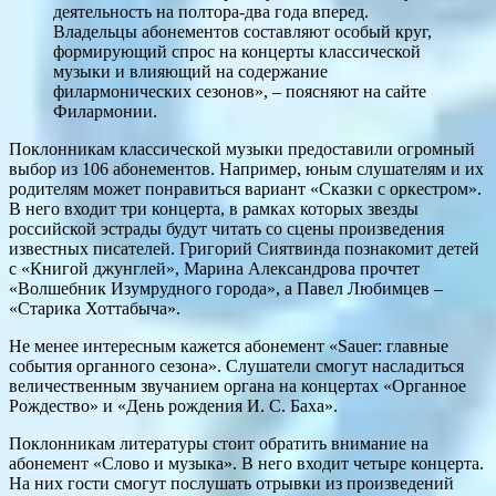
деятельность на полтора-два года вперед.
Владельцы абонементов составляют особый круг,
формирующий спрос на концерты классической
музыки и влияющий на содержание
филармонических сезонов», – поясняют на сайте
Филармонии.
Поклонникам классической музыки предоставили огромный
выбор из 106 абонементов. Например, юным слушателям и их
родителям может понравиться вариант «Сказки с оркестром».
В него входит три концерта, в рамках которых звезды
российской эстрады будут читать со сцены произведения
известных писателей. Григорий Сиятвинда познакомит детей
с «Книгой джунглей», Марина Александрова прочтет
«Волшебник Изумрудного города», а Павел Любимцев –
«Старика Хоттабыча».
Не менее интересным кажется абонемент «Sauer: главные
события органного сезона». Слушатели смогут насладиться
величественным звучанием органа на концертах «Органное
Рождество» и «День рождения И. С. Баха».
Поклонникам литературы стоит обратить внимание на
абонемент «Слово и музыка». В него входит четыре концерта.
На них гости смогут послушать отрывки из произведений