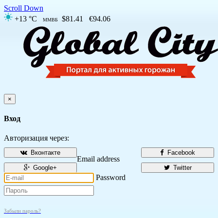
Scroll Down
+13 °C
$81.41
€94.06
ММВБ
×
Вход
Авторизация через:
Вконтакте
Facebook
Email address
Google+
Twitter
Password
Забыли пароль?