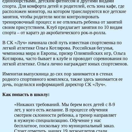
единоборствами, детским фитнесом и другими видами
спорта. Для комфорта детей и родителей, есть зона кафе, где
расположен монитор, на котором транслируются все детские
занятия, чтобы родители могли контролировать
тренировочный процесс и не отвлекать ребенка от занятий
своим присутствием. Клуб предлагает занятия по 10 видам
спорта – от каратэ до акробатического рок-н-ролла.
В СК «Луч» начинала свой путь известная спортсменка по
легкой атлетике Ольга Котлярова. Российская бегунья,
чемпионка мира и Европы, призер Олимпийских игр, Ольга
Котлярова, часто бывает в клубе и проводит соревнования по
легкой атлетике. Ольга лично награждает юных спортсменов.
Именитая выпускница до сих пор занимается в стенах
родного спортивного комплекса, также здесь занимается ее
дочь, поделился информацией директор СК «Луч».
Как попасть в школу:
«Никаких требований. Мы берем всех детей с 8-9
лет, у кого есть желание. В процессе обучения
смотрим склонности ребенка, а тренер направляет
в нужную специализацию. Обучение у нас
бесплатное, поскольку это муниципальный заказ.
Стоит отметить, наших 19 легкоатлетов стали