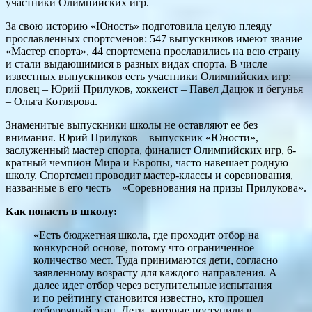
участники Олимпийских игр.
За свою историю «Юность» подготовила целую плеяду
прославленных спортсменов: 547 выпускников имеют звание
«Мастер спорта», 44 спортсмена прославились на всю страну
и стали выдающимися в разных видах спорта. В числе
известных выпускников есть участники Олимпийских игр:
пловец – Юрий Прилуков, хоккеист – Павел Дацюк и бегунья
– Ольга Котлярова.
Знаменитые выпускники школы не оставляют ее без
внимания. Юрий Прилуков – выпускник «Юности»,
заслуженный мастер спорта, финалист Олимпийских игр, 6-
кратный чемпион Мира и Европы, часто навешает родную
школу. Спортсмен проводит мастер-классы и соревнования,
названные в его честь – «Соревнования на призы Прилукова».
Как попасть в школу:
«Есть бюджетная школа, где проходит отбор на
конкурсной основе, потому что ограниченное
количество мест. Туда принимаются дети, согласно
заявленному возрасту для каждого направления. А
далее идет отбор через вступительные испытания
и по рейтингу становится известно, кто прошел
отборочный этап. Дети, которые поступили в