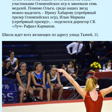
участниками Олимпийских игр и завоевали семь
медалей. Помимо Ольги, среди наших звезд
можно выделить – Ирину Хабарову (серебряный
призер Олимпийских игр), Илью Маркова
(серебряный призер)», – поделился директор СК
«Луч» Рафаил Карманов.
Школа ждет всех желающих по адресу улица Ткачей, 11.