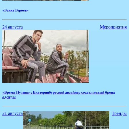
​«Гонка Героев»
24 августа
Мероприятия
​«Время Путина»: Екатеринбургский дизайнер создал новый бренд
одежды
21 августа
Тренды