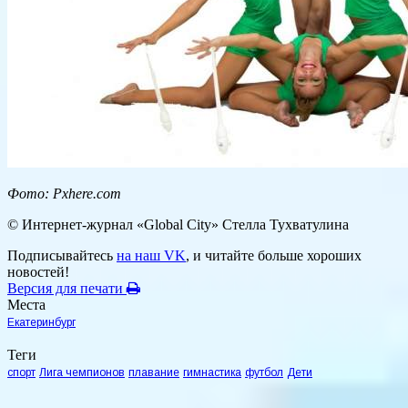
Фото: Pxhere.com
© Интернет-журнал «Global City»
Стелла Тухватулина
Подписывайтесь
на наш VK
, и читайте больше хороших
новостей!
Версия для печати
Места
Екатеринбург
Теги
спорт
Лига чемпионов
плавание
гимнастика
футбол
Дети