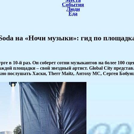
Места
События
Люди
Еда
m Soda на «Ночи музыки»: гид по площадк
ге в 10-й раз. Он соберет сотни музыкантов на более 100 сц
ой площадки – свой звездный артист. Global City представл
жно послушать Хаски, Therr Maitz, Антоху МС, Сергея Бобунц