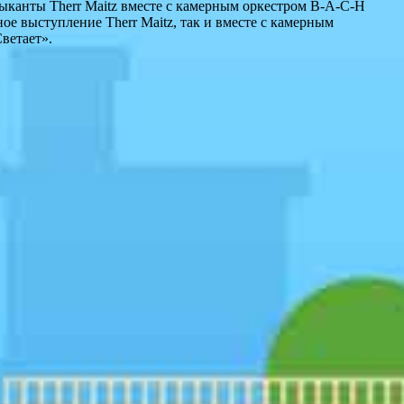
зыканты Therr Maitz вместе с камерным оркестром B-A-C-H
е выступление Therr Maitz, так и вместе с камерным
ветает».