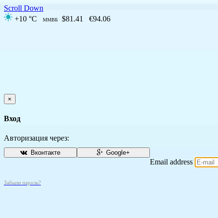
Scroll Down
+10 °C
$81.41
€94.06
ММВБ
×
Вход
Авторизация через:
Вконтакте
Google+
Email address
Забыли пароль?