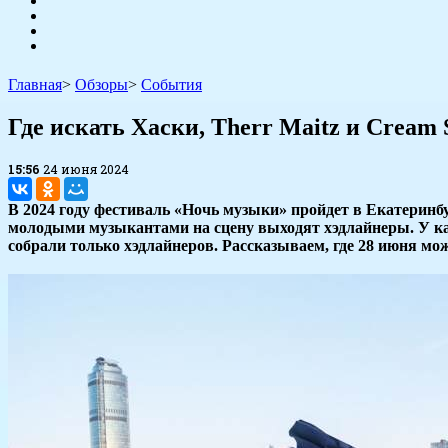
Главная
>
Обзоры
>
События
​Где искать Хаски, Therr Maitz и Crea
15:56
24 июня 2024
В 2024 году фестиваль «Ночь музыки» пройдет в Екатеринбур
молодыми музыкантами на сцену выходят хэдлайнеры. У кажд
собрали только хэдлайнеров. Рассказываем, где 28 июня мо