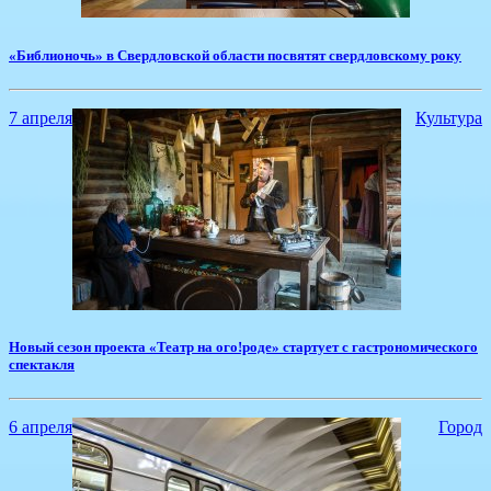
​«Библионочь» в Свердловской области посвятят свердловскому року
7 апреля
Культура
​Новый сезон проекта «Театр на ого!роде» стартует с гастрономического
спектакля
6 апреля
Город