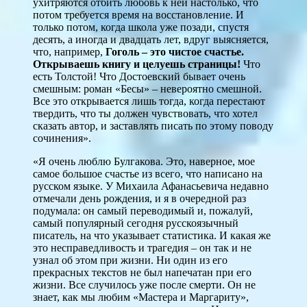
ухитряются отбить любовь к ней настолько, что
потом требуется время на восстановление. И
только потом, когда школа уже позади, спустя
десять, а иногда и двадцать лет, вдруг выясняется,
что, например,
Гоголь – это чистое счастье.
Открываешь книгу и целуешь страницы!
Что
есть Толстой! Что Достоевский бывает очень
смешным: роман «Бесы» – невероятно смешной.
Все это открывается лишь тогда, когда перестают
твердить, что ты должен чувствовать, что хотел
сказать автор, и заставлять писать по этому поводу
сочинения».
«Я очень люблю Булгакова. Это, наверное, мое
самое большое счастье из всего, что написано на
русском языке. У Михаила Афанасьевича недавно
отмечали день рождения, и я в очередной раз
подумала: он самый переводимый и, пожалуй,
самый популярный сегодня русскоязычный
писатель, на что указывает статистика. И какая же
это несправедливость и трагедия – он так и не
узнал об этом при жизни. Ни один из его
прекрасных текстов не был напечатан при его
жизни. Все случилось уже после смерти. Он не
знает, как мы любим «Мастера и Маргариту»,