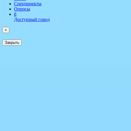
Спецпроекты
Опросы
β
Доступный город
×
Закрыть