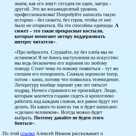
знаем, как его зовут: сегодня он один, завтра –
другой. Это же восьмидесятый уровень
профессионализма! Попробуйте написать такую
историю – без сюжета, без героя, чтобы от нее
было не оторваться. На это способны единицы.
А
сюжет – это такие прекрасные костыли,
которые помогают автору поддерживать
интерес читателя
».
«Про нейросети. Слушайте, ну без хлеба мы не
останемся! Я не боюсь наступления на искусство:
мы ведь бесконечно его хороним по любому
поводу. Стоит чему-то новому появиться – тут же
спешим его похоронить. Сначала хоронили театр,
потом – кино, потому что появилось телевидение.
Литературу вообще хоронят уже лет пятьсот
подряд. Ничего страшного не произойдет. Люди,
которым захочется годами сидеть и кропотливо
работать над каждым словом, все равно будут это
делать. На каких-то книгах так и будет написано:
«сделано человеком». Всегда можно будет
выбрать.
Поэтому давайте не будем этого
боятьс
я
».
По этой
ссылке
Алексей Иванов рассказывает о