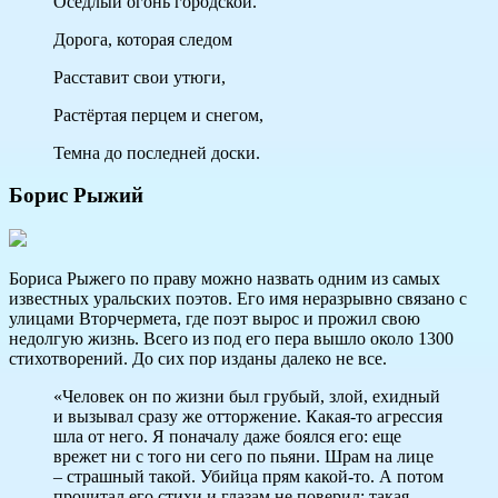
Оседлый огонь городской.
Дорога, которая следом
Расставит свои утюги,
Растёртая перцем и снегом,
Темна до последней доски.
Борис Рыжий
Бориса Рыжего по праву можно назвать одним из самых
известных уральских поэтов. Его имя неразрывно связано с
улицами Вторчермета, где поэт вырос и прожил свою
недолгую жизнь. Всего из под его пера вышло около 1300
стихотворений. До сих пор изданы далеко не все.
«Человек он по жизни был грубый, злой, ехидный
и вызывал сразу же отторжение. Какая-то агрессия
шла от него. Я поначалу даже боялся его: еще
врежет ни с того ни сего по пьяни. Шрам на лице
– страшный такой. Убийца прям какой-то. А потом
прочитал его стихи и глазам не поверил: такая