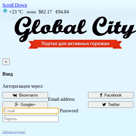
Scroll Down
+23 °C
$82.17
€94.84
ММВБ
×
Вход
Авторизация через:
Вконтакте
Facebook
Email address
Google+
Twitter
Password
Забыли пароль?