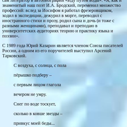
сам литератор в автобиографии «Иду путем воды»: «Я, как и
знаменитый наш поэт И.А. Бродский, переменил множество
профессий: вслед за Иосифом я работал фрезеровщиком,
ходил в экспедиции, дежурил в морге, переводил с
иностранного стихи и прозу, родил сына и дочь (и тоже с
разными женщинами), преподавал и преподаю в
университетских аудиториях теорию и практику языка и
поэзии».
С 1989 года Юрий Казарин является членом Союза писателей
России, а одним из его поручителей выступил Арсений
Тарковский.
С воздуха, с солнца, с пола
пёрышко подберу –
с первым лицом глагола
вечером не умру.
Снег по воде тоскует,
сколько в ковше звезды –
привкус моей беды...