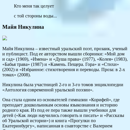
Кто меня так целует
с той стороны воды...
Майя Никулина
Майя Никулина – известный уральский поэт, прозаик, ученый
и публицист. Под ее авторством вышли сборники: «Мой дом
и сад» (1969), «Имена» и «Душа права» (1977), «Колея» (1983),
«Бабья трава» (1987) и «Камень. Пещера. Гора» и «Стихи»
(2002) и «Избранное: стихотворения и переводы. Проза: в 2-х
томах» (2008).
Никулина была участницей 2-го и 3-го томов энциклопедии
«Антология современной уральской поэзии».
Она стала одним из основателей гимназии «Корифей», где
преподает дошкольникам основы языкознания и историю
родного края. Из под ее пера также вышли учебники для
детей («Как люди научились говорить и писать» и «Рассказы
об Уральской истории») и книга «Прогулки по
Екатеринбургу», написанная в соавторстве с Валерием