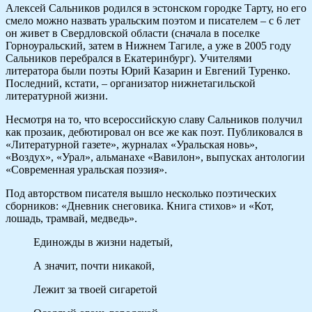
Алексей Сальников родился в эстонском городке Тарту, но его
смело можно назвать уральским поэтом и писателем – с 6 лет
он живет в Свердловской области (сначала в поселке
Горноуральский, затем в Нижнем Тагиле, а уже в 2005 году
Сальников перебрался в Екатеринбург). Учителями
литератора были поэты Юрий Казарин и Евгений Туренко.
Последний, кстати, – организатор нижнетагильской
литературной жизни.
Несмотря на то, что всероссийскую славу Сальников получил
как прозаик, дебютировал он все же как поэт. Публиковался в
«Литературной газете», журналах «Уральская новь»,
«Воздух», «Урал», альманахе «Вавилон», выпусках антологии
«Современная уральская поэзия».
Под авторством писателя вышло несколько поэтических
сборников: «Дневник снеговика. Книга стихов» и «Кот,
лошадь, трамвай, медведь».
Единожды в жизни надетый,
А значит, почти никакой,
Лежит за твоей сигаретой