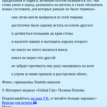
придыхания и пафоса: великим поэтом называется тот, чьи
слова ушли в народ, разошлись на цитаты и стали обозначать
новые состояния, для которых раньше не было термина».
они легко могли выбраться из этой тюрьмы
достаточно было одному встать на плечи другого
и дотянуться пальцами до края стены
и вылезти наверх и вытащить наружу второго
но никто не хотел оказаться внизу
никто не верил что другой
не забудет протянуть ему руку оказавшись на воле
а утром за ними пришли и расстреляли обоих.
Фото: скриншоты Youtube-каналов
© Интернет-журнал «Global City»
Полина Попова
Подписывайтесь
на наш VK
, и читайте больше хороших>
Версия для печати
Места