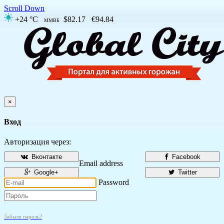
Scroll Down
+24 °C
$82.17
€94.84
ММВБ
×
Вход
Авторизация через:
Вконтакте
Facebook
Email address
Google+
Twitter
Password
Забыли пароль?