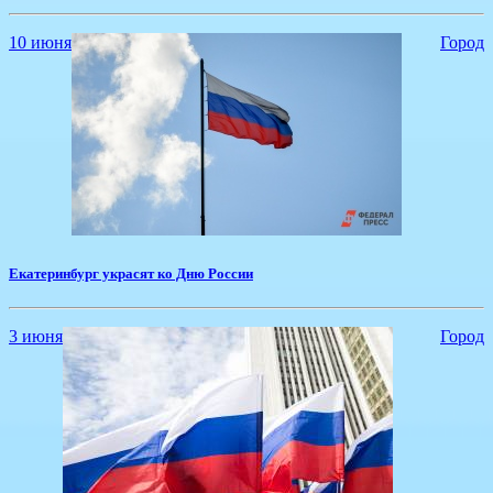
10 июня
Город
Екатеринбург украсят ко Дню России
3 июня
Город