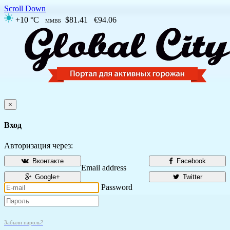
Scroll Down
+10 °C
$81.41
€94.06
ММВБ
×
Вход
Авторизация через:
Вконтакте
Facebook
Email address
Google+
Twitter
Password
Забыли пароль?