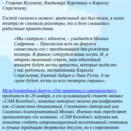
– Георгию Кугушеву, Владимиру Курочкину и Кириллу
Стрежневу.
Гостей съехалось немало: зрительный зал был полон, в залах
театра не смолкали разговоры, то и дело слышались
радостные приветствия.
«Мы схитрили с юбилеем, – улыбается Михаил
Сафронов. – Пригласили всех на форум и
совместили его с празднованием дня рождения
театра. В финале соберутся наши гости. И, я
открою маленький секрет, наш юбилейный
концерт будут вести артисты, которые когда-то
у нас работали, воспитанники Кирилла
Стрежнева, Евгений Зайцев и Лика Рулла. А на
сцене будут гости из всех театров страны».
Международный форум «От практики к совершенству»
продлится до 29 ноября, а его кульминацией станет мюзикл
«САМ Колобок!», название которого можно расшифровать
как «Совместно-Аноанимный, Спонтанно-Авторский или
Сказочно-Альтернативный Мюзикл. Именно так определяют
организаторы его название. «САМ Колобок!» задуман как
попытка создать импровизационный коллективный спектакль
в лучших традициях дворянских досугов, но в современном