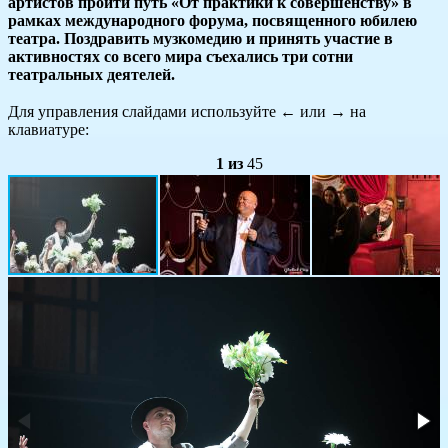
артистов пройти путь «От практики к совершенству» в
рамках международного форума, посвященного юбилею
театра. Поздравить музкомедию и принять участие в
активностях со всего мира съехались три сотни
театральных деятелей.
Для управления слайдами используйте
←
или
→
на
клавиатуре:
1
из
45