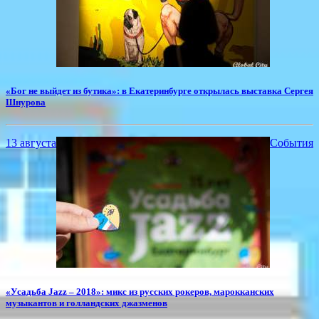
«Бог не выйдет из бутика»: в Екатеринбурге открылась выставка Сергея
Шнурова
13 августа
События
«Усадьба Jazz – 2018»: микс из русских рокеров, марокканских
музыкантов и голландских джазменов