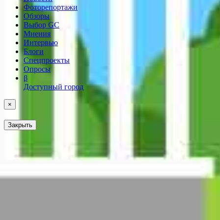
Фоторепортажи
Обзоры
Выбор GC
Мнения
Интервью
Блоги
Спецпроекты
Опросы
β
Доступный город
×
Закрыть