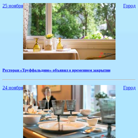
25 ноября
Город
Ресторан «Труффальдино» объявил о временном закрытии
24 ноября
Город