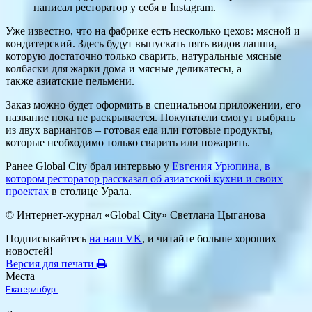
написал ресторатор у себя в Instagram.
Уже известно, что на фабрике есть несколько цехов: мясной и
кондитерский. Здесь будут выпускать пять видов лапши,
которую достаточно только сварить, натуральные мясные
колбаски для жарки дома и мясные деликатесы, а
также азиатские пельмени.
Заказ можно будет оформить в специальном приложении, его
название пока не раскрывается. Покупатели смогут выбрать
из двух вариантов – готовая еда или готовые продукты,
которые необходимо только сварить или пожарить.
Ранее Global City брал интервью у
Евгения Урюпина, в
котором ресторатор рассказал об азиатской кухни и своих
проектах
в столице Урала.
© Интернет-журнал «Global City»
Светлана Цыганова
Подписывайтесь
на наш VK
, и читайте больше хороших
новостей!
Версия для печати
Места
Екатеринбург