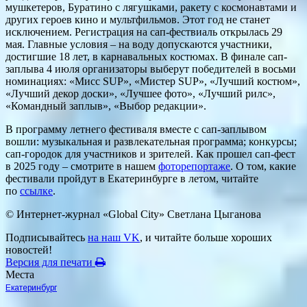
мушкетеров, Буратино с лягушками, ракету с космонавтами и
других героев кино и мультфильмов. Этот год не станет
исключением. Регистрация на сап-фествиаль открылась 29
мая. Главные условия – на воду допускаются участники,
достигшие 18 лет, в карнавальных костюмах. В финале сап-
заплыва 4 июля организаторы выберут победителей в восьми
номинациях: «Мисс SUP», «Мистер SUP», «Лучший костюм»,
«Лучший декор доски», «Лучшее фото», «Лучший рилс»,
«Командный заплыв», «Выбор редакции».
В программу летнего фестиваля вместе с сап-заплывом
вошли: музыкальная и развлекательная программа; конкурсы;
сап-городок для участников и зрителей. Как прошел сап-фест
в 2025 году – смотрите в нашем
фоторепортаже
. О том, какие
фестивали пройдут в Екатеринбурге в летом, читайте
по
ссылке
.
© Интернет-журнал «Global City»
Светлана Цыганова
Подписывайтесь
на наш VK
, и читайте больше хороших
новостей!
Версия для печати
Места
Екатеринбург