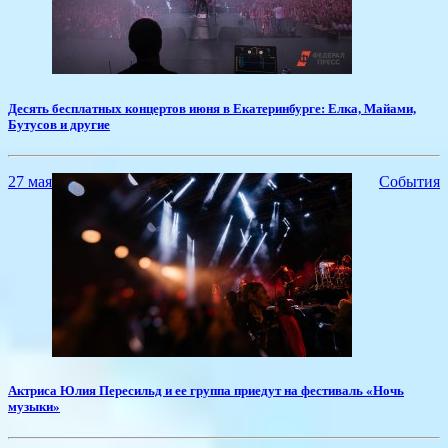
Десять бесплатных концертов июня в Екатеринбурге: Елка, Майами,
Бутусов и другие
27 мая
События
​Актриса Юлия Пересильд и ее группа приедут на фестиваль «Ночь
музыки»