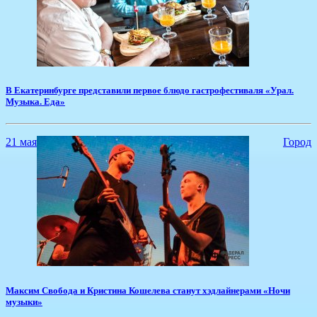
​В Екатеринбурге представили первое блюдо гастрофестиваля «Урал.
Музыка. Еда»
21 мая
Город
​Максим Свобода и Кристина Кошелева станут хэдлайнерами «Ночи
музыки»