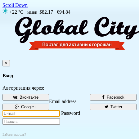
Scroll Down
+22 °C
$82.17
€94.84
ММВБ
×
Вход
Авторизация через:
Вконтакте
Facebook
Email address
Google+
Twitter
Password
Забыли пароль?