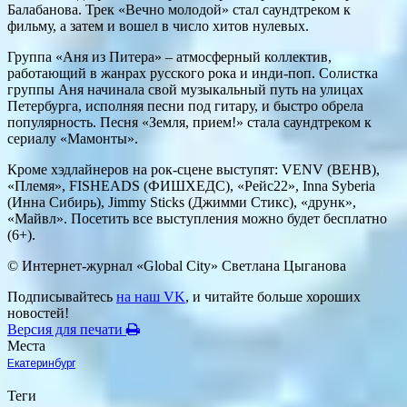
Балабанова. Трек «Вечно молодой» стал саундтреком к
фильму, а затем и вошел в число хитов нулевых.
Группа «Аня из Питера» – атмосферный коллектив,
работающий в жанрах русского рока и инди-поп. Солистка
группы Аня начинала свой музыкальный путь на улицах
Петербурга, исполняя песни под гитару, и быстро обрела
популярность. Песня «Земля, прием!» стала саундтреком к
сериалу «Мамонты».
Кроме хэдлайнеров на рок-сцене выступят: VENV (ВЕНВ),
«Племя», FISHEADS (ФИШХЕДС), «Рейс22», Inna Syberia
(Инна Сибирь), Jimmy Sticks (Джимми Стикс), «друнк»,
«Майвл». Посетить все выступления можно будет бесплатно
(6+).
© Интернет-журнал «Global City»
Светлана Цыганова
Подписывайтесь
на наш VK
, и читайте больше хороших
новостей!
Версия для печати
Места
Екатеринбург
Теги