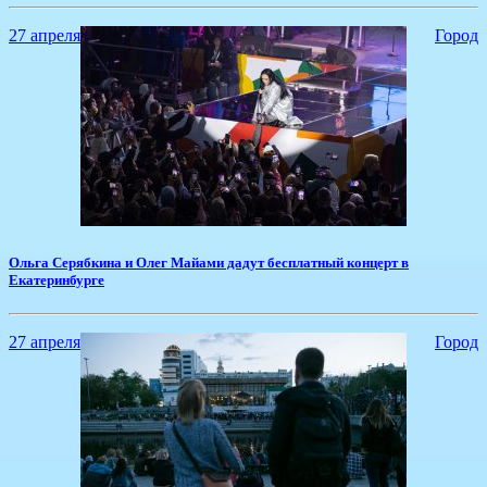
27 апреля
Город
​Ольга Серябкина и Олег Майами дадут бесплатный концерт в
Екатеринбурге
27 апреля
Город