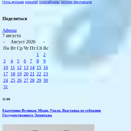
Ночь музыки
концерт
хэдлайнеры
летние фестивали
Поделиться
Афиша
7 августа
‹
Август 2026
›
Пн
Вт
Ср
Чт
Пт
Сб
Вс
1
2
3
4
5
6
7
8
9
10
11
12
13
14
15
16
17
18
19
20
21
22
23
24
25
26
27
28
29
30
31
11:00
​Екатерина Великая. Мощь Урала. Выставка из собрания
Государственного Эрмитажа