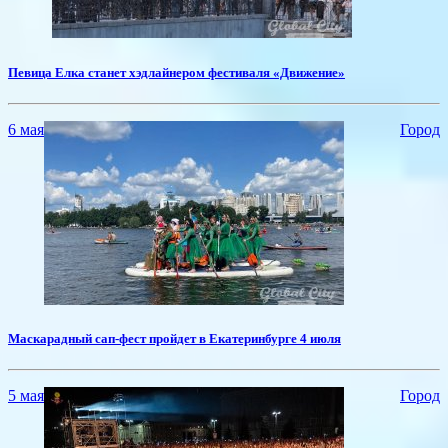
​Певица Елка станет хэдлайнером фестиваля «Движение»
6 мая
Город
​Маскарадный сап-фест пройдет в Екатеринбурге 4 июля
5 мая
Город