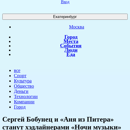
Вход
Екатеринбург
Москва
Город
Места
События
Люди
Еда
все
Спорт
Культура
Общество
Деньги
Технологии
Компании
Город
Сергей Бобунец и «Аня из Питера»
станут хэдлайнерами «Ночи музыки»