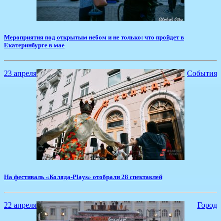
Мероприятия под открытым небом и не только: что пройдет в
Екатеринбурге в мае
23 апреля
События
​На фестиваль «Коляда-Plays» отобрали 28 спектаклей
22 апреля
Город