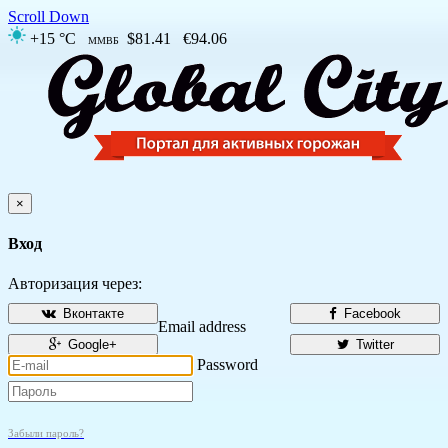
Scroll Down
+15 °C
$81.41
€94.06
ММВБ
×
Вход
Авторизация через:
Вконтакте
Facebook
Email address
Google+
Twitter
Password
Забыли пароль?