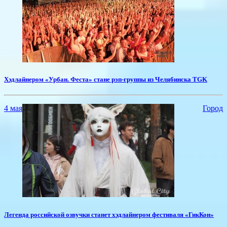
​Хэдлайнером «Урбан. Феста» стане рэп-группы из Челябинска TGK
4 мая
Город
​Легенда российской озвучки станет хэдлайнером фестиваля «ГикКон»