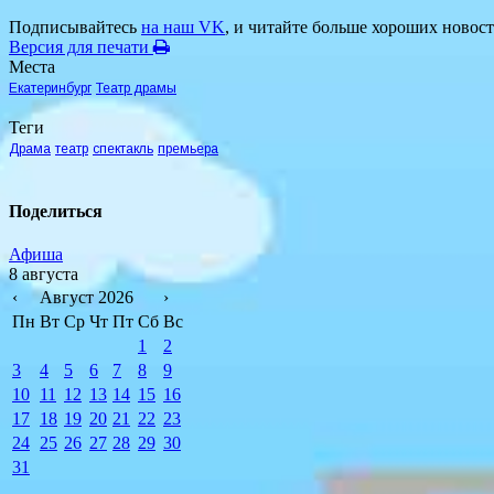
Подписывайтесь
на наш VK
, и читайте больше хороших новост
Версия для печати
Места
Екатеринбург
Театр драмы
Теги
Драма
театр
спектакль
премьера
Поделиться
Афиша
8 августа
‹
Август 2026
›
Пн
Вт
Ср
Чт
Пт
Сб
Вс
1
2
3
4
5
6
7
8
9
10
11
12
13
14
15
16
17
18
19
20
21
22
23
24
25
26
27
28
29
30
31