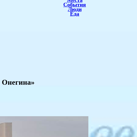
Места
События
Люди
Еда
я Онегина»