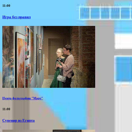
11:00
​Игра без правил
Центр фотографии "Март"
11:00
Сувенир из Египта