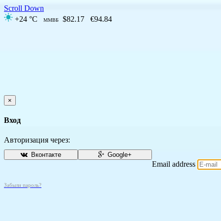
Scroll Down
+24 °C
$82.17
€94.84
ММВБ
×
Вход
Авторизация через:
Вконтакте
Google+
Email address
Забыли пароль?