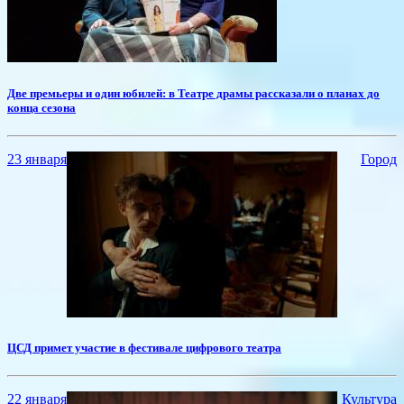
​Две премьеры и один юбилей: в Театре драмы рассказали о планах до
конца сезона
23 января
Город
ЦСД примет участие в фестивале цифрового театра
22 января
Культура