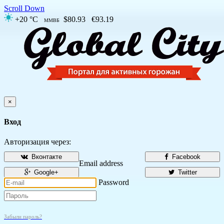
Scroll Down
+20 °C
$80.93
€93.19
ММВБ
×
Вход
Авторизация через:
Вконтакте
Facebook
Email address
Google+
Twitter
Password
Забыли пароль?