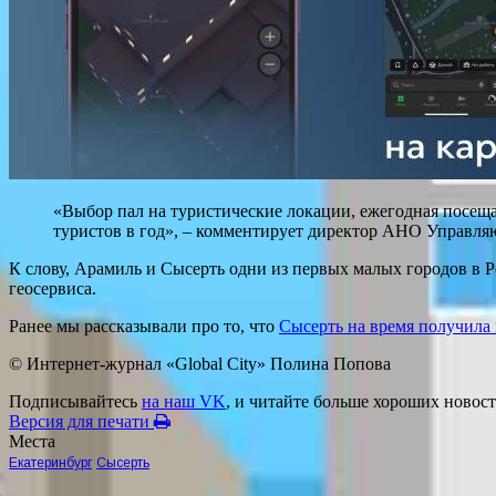
«Выбор пал на туристические локации, ежегодная посеща
туристов в год», – комментирует директор АНО Управля
К слову, Арамиль и Сысерть одни из первых малых городов в
геосервиса.
Ранее мы рассказывали про то, что
Сысерть на время получила
© Интернет-журнал «Global City»
Полина Попова
Подписывайтесь
на наш VK
, и читайте больше хороших новост
Версия для печати
Места
Екатеринбург
Сысерть