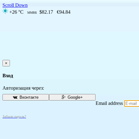
Scroll Down
+26 °C
$82.17
€94.84
ММВБ
×
Вход
Авторизация через:
Вконтакте
Google+
Email address
Забыли пароль?