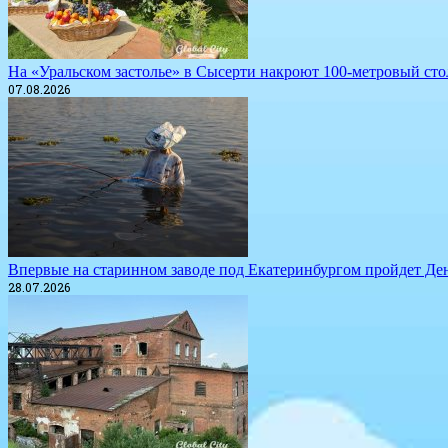
​На «Уральском застолье» в Сысерти накроют 100-метровый сто
07.08.2026
​Впервые на старинном заводе под Екатеринбургом пройдет Де
28.07.2026