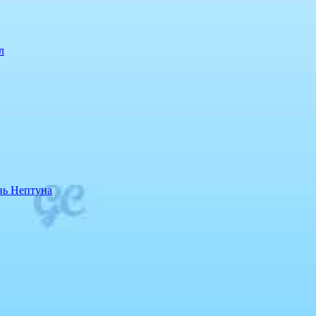
л
нь Нептуна