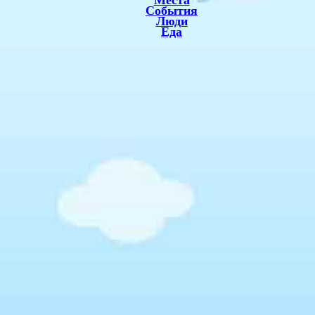
Места
События
Люди
Еда