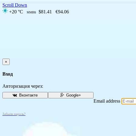
Scroll Down
+20 °C
$81.41
€94.06
ММВБ
×
Вход
Авторизация через:
Вконтакте
Google+
Email address
Забыли пароль?