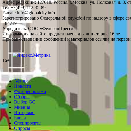
Адрес редакции: 127018, Россия, г.Москва, ул. Полковая, д. 3, ст
Тел.+7(499) 112-35-89
E-mail: info@globalcity.info
Зарегистрировано Федеральной службой по надзору в сфере с
- 84719
Учредитель: ООО «ФедералПресс»
Информация на сайте предназначена для лиц старше 16 лет
При заимствовании сообщений и материалов ссылка на первоис
16+
Афиша
Новости
Фоторепортажи
Обзоры
Выбор GC
Мнения
Интервью
Блоги
Спецпроекты
Опросы