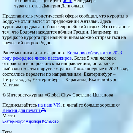
то нового», – цитирует
66.ru
менеджера
турагентства Дмитрия Денгольца.
Представитель туристической сферы сообщил, что курорты в
Бодруме отличаются от предложений Антальи. Здесь
туристам предлагают более европейский отдых. Это связано с
тем, что Бодрум находится вблизи Греции. Например, из
турецкого курорта при наличии визы можно отправиться на
греческий остров Родос.
Ранее мы писали, что аэропорт
Кольцово обслужил в 2023
году рекордное число пассажиров
. Более 5 млн человек
отправились по российским направлениям, остальные
выбрали полеты в другие страны. Также впервые в 2023 году
состоялись перелеты по направлениям: Екатеринбург –
Петразаводск, Екатеринбург – Караганда, Екатеринбург –
Маттала.
© Интернет-журнал «Global City»
Светлана Цыганова
Подписывайтесь
на наш VK
, и читайте больше хороших>
Версия для печати
Места
Екатеринбург
Аэропорт Кольцово
Теги