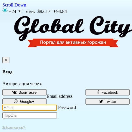
Scroll Down
+24 °C
$82.17
€94.84
ММВБ
×
Вход
Авторизация через:
Вконтакте
Facebook
Email address
Google+
Twitter
Password
Забыли пароль?