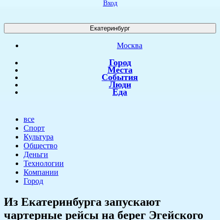
Вход
Екатеринбург
Москва
Город
Места
События
Люди
Еда
все
Спорт
Культура
Общество
Деньги
Технологии
Компании
Город
​Из Екатеринбурга запускают
чартерные рейсы на берег Эгейского