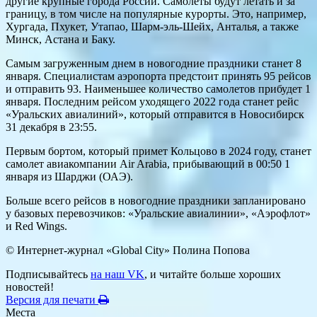
другие крупные города России. Самолеты будут летать и за
границу, в том числе на популярные курорты. Это, например,
Хургада, Пхукет, Утапао, Шарм-эль-Шейх, Анталья, а также
Минск, Астана и Баку.
Самым загруженным днем в новогодние праздники станет 8
января. Специалистам аэропорта предстоит принять 95 рейсов
и отправить 93. Наименьшее количество самолетов прибудет 1
января. Последним рейсом уходящего 2022 года станет рейс
«Уральских авиалиний», который отправится в Новосибирск
31 декабря в 23:55.
Первым бортом, который примет Кольцово в 2024 году, станет
самолет авиакомпании Air Arabia, прибывающий в 00:50 1
января из Шарджи (ОАЭ).
Больше всего рейсов в новогодние праздники запланировано
у базовых перевозчиков: «Уральские авиалинии», «Аэрофлот»
и Red Wings.
© Интернет-журнал «Global City»
Полина Попова
Подписывайтесь
на наш VK
, и читайте больше хороших
новостей!
Версия для печати
Места