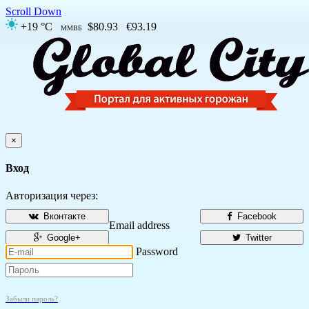
Scroll Down
+19 °C
$80.93
€93.19
ММВБ
×
Вход
Авторизация через:
Вконтакте
Facebook
Email address
Google+
Twitter
Password
Забыли пароль?