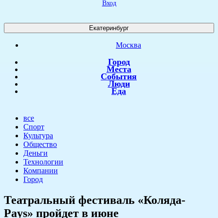
Вход
Екатеринбург
Москва
Город
Места
События
Люди
Еда
все
Спорт
Культура
Общество
Деньги
Технологии
Компании
Город
Театральный фестиваль «Коляда-
Pays» пройдет в июне