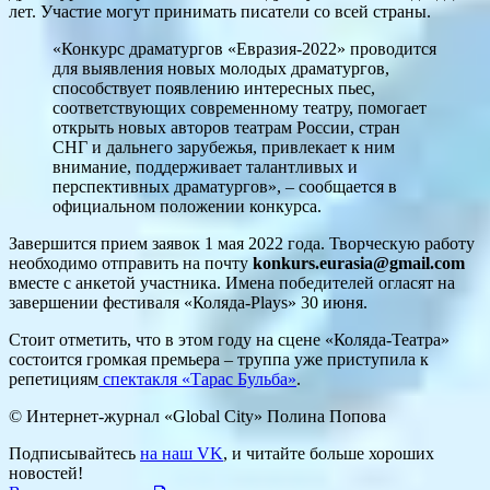
лет. Участие могут принимать писатели со всей страны.
«Конкурс драматургов «Евразия-2022» проводится
для выявления новых молодых драматургов,
способствует появлению интересных пьес,
соответствующих современному театру, помогает
открыть новых авторов театрам России, стран
СНГ и дальнего зарубежья, привлекает к ним
внимание, поддерживает талантливых и
перспективных драматургов», – сообщается в
официальном положении конкурса.
Завершится прием заявок 1 мая 2022 года. Творческую работу
необходимо отправить на почту
konkurs.eurasia@gmail.com
вместе с анкетой участника. Имена победителей огласят на
завершении фестиваля «Коляда-Plays» 30 июня.
Стоит отметить, что в этом году на сцене «Коляда-Театра»
состоится громкая премьера – труппа уже приступила к
репетициям
спектакля «Тарас Бульба»
.
© Интернет-журнал «Global City»
Полина Попова
Подписывайтесь
на наш VK
, и читайте больше хороших
новостей!