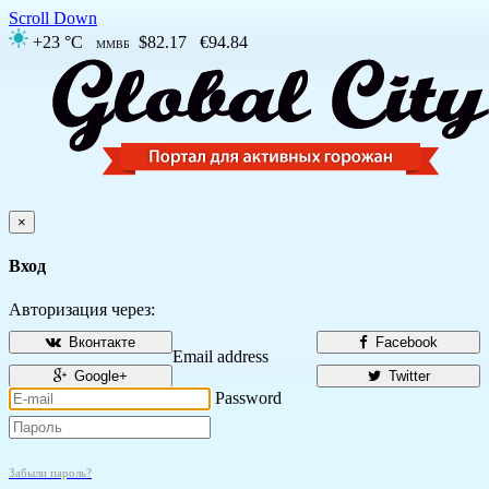
Scroll Down
+23 °C
$82.17
€94.84
ММВБ
×
Вход
Авторизация через:
Вконтакте
Facebook
Email address
Google+
Twitter
Password
Забыли пароль?