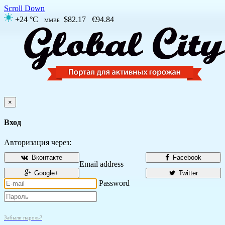
Scroll Down
+24 °C
$82.17
€94.84
ММВБ
×
Вход
Авторизация через:
Вконтакте
Facebook
Email address
Google+
Twitter
Password
Забыли пароль?