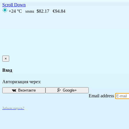
Scroll Down
+24 °C
$82.17
€94.84
ММВБ
×
Вход
Авторизация через:
Вконтакте
Google+
Email address
Забыли пароль?