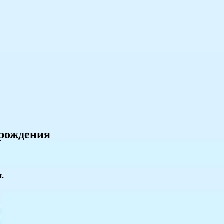
 рождения
и.