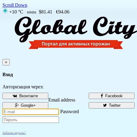
Scroll Down
+10 °C
$81.41
€94.06
ММВБ
×
Вход
Авторизация через:
Вконтакте
Facebook
Email address
Google+
Twitter
Password
Забыли пароль?