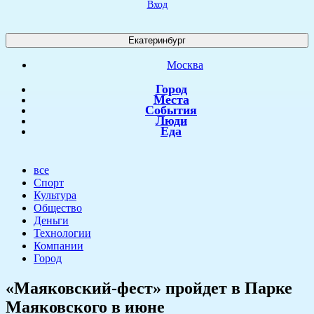
Вход
Екатеринбург
Москва
Город
Места
События
Люди
Еда
все
Спорт
Культура
Общество
Деньги
Технологии
Компании
Город
​«Маяковский-фест» пройдет в Парке
Маяковского в июне