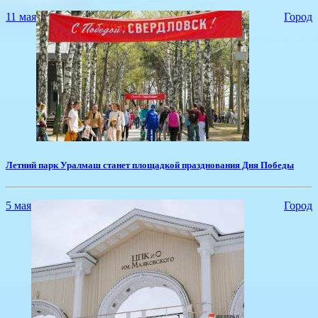
11 мая
Город
​Летний парк Уралмаш станет площадкой празднования Дня Победы
5 мая
Город