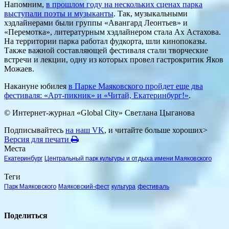
Напомним,
в прошлом году на нескольких сценах парка
выступали поэты и музыканты
. Так, музыкальными
хэдлайнерами были группы «Авангард Леонтьев» и
«Перемотка», литературным хэдлайнером стала Ах Астахова.
На территории парка работал фудкорта, шли кинопоказы.
Также важной составляющей фестиваля стали творческие
встречи и лекции, одну из которых провел гастрокритик Яков
Можаев.
Накануне юбилея
в Парке Маяковского пройдет еще два
фестиваля: «Арт-пикник» и «Читай, Екатеринбург!»
.
© Интернет-журнал «Global City»
Светлана Цыганова
Подписывайтесь
на наш VK
, и читайте больше хороших>
Версия для печати
Места
Екатеринбург
Центральный парк культуры и отдыха имени Маяковского
Теги
Парк Маяковского
Маяковский-фест
культура
фестиваль
Поделиться