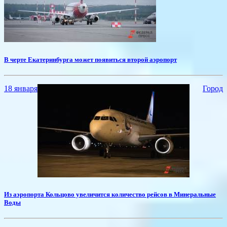
​В черте Екатеринбурга может появиться второй аэропорт
18 января
Город
​Из аэропорта Кольцово увеличится количество рейсов в Минеральные
Воды