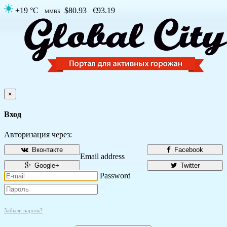
+19 °C
$80.93
€93.19
ММВБ
×
Вход
Авторизация через:
Вконтакте
Facebook
Email address
Google+
Twitter
Password
Забыли пароль?