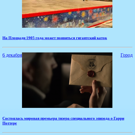
​На Площади 1905 года может появиться гигантский каток
6 декабря
Город
​Состоялась мировая премьера тизера специального эпизода о Гарри
Поттере