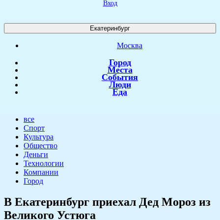
Вход
Екатеринбург
Москва
Город
Места
События
Люди
Еда
все
Спорт
Культура
Общество
Деньги
Технологии
Компании
Город
В Екатеринбург приехал Дед Мороз из
Великого Устюга