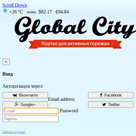
Scroll Down
+26 °C
$82.17
€94.84
ММВБ
×
Вход
Авторизация через:
Вконтакте
Facebook
Email address
Google+
Twitter
Password
Забыли пароль?