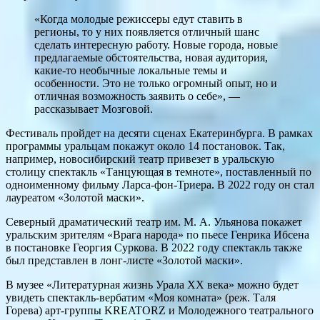
«Когда молодые режиссеры едут ставить в
регионы, то у них появляется отличный шанс
сделать интересную работу. Новые города, новые
предлагаемые обстоятельства, новая аудитория,
какие-то необычные локальные темы и
особенности. Это не только огромный опыт, но и
отличная возможность заявить о себе», —
рассказывает Мозговой.
Фестиваль пройдет на десяти сценах Екатеринбурга. В рамках
программы уральцам покажут около 14 постановок. Так,
например, новосибирский театр привезет в уральскую
столицу спектакль «Танцующая в темноте», поставленный по
одноименному фильму Ларса-фон-Триера. В 2022 году он стал
лауреатом «Золотой маски».
Северный драматический театр им. М. А. Ульянова покажет
уральским зрителям «Врага народа» по пьесе Генрика Ибсена
в постановке Георгия Суркова. В 2022 году спектакль также
был представлен в лонг-листе «Золотой маски».
В музее «Литературная жизнь Урала ХХ века» можно будет
увидеть спектакль-вербатим «Моя комната» (реж. Таля
Горева) арт-группы KREATORZ и Молодежного театрального