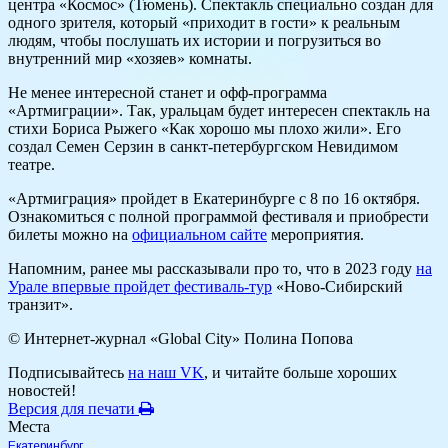
центра «Космос» (Тюмень). Спектакль специально создан для
одного зрителя, который «приходит в гости» к реальным
людям, чтобы послушать их истории и погрузиться во
внутренний мир «хозяев» комнаты.
Не менее интересной станет и офф-программа
«Артмиграции». Так, уральцам будет интересен спектакль на
стихи Бориса Рыжего «Как хорошо мы плохо жили». Его
создал Семен Серзин в санкт-петербургском Невидимом
театре.
«Артмиграция» пройдет в Екатеринбурге с 8 по 16 октября.
Ознакомиться с полной программой фестиваля и приобрести
билеты можно на
официальном сайте
мероприятия.
Напомним, ранее мы рассказывали про то, что в 2023 году
на
Урале впервые пройдет фестиваль-тур
«Ново-Сибирский
транзит».
© Интернет-журнал «Global City»
Полина Попова
Подписывайтесь
на наш VK
, и читайте больше хороших
новостей!
Версия для печати
Места
Екатеринбург