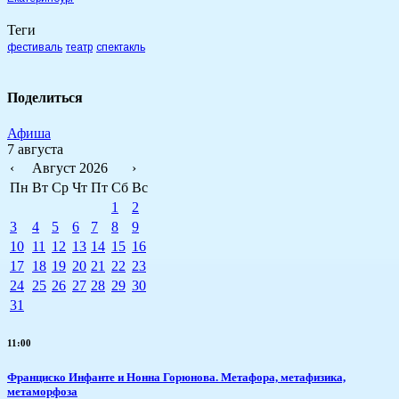
Теги
фестиваль
театр
спектакль
Поделиться
Афиша
7 августа
‹
Август 2026
›
Пн
Вт
Ср
Чт
Пт
Сб
Вс
1
2
3
4
5
6
7
8
9
10
11
12
13
14
15
16
17
18
19
20
21
22
23
24
25
26
27
28
29
30
31
11:00
Франциско Инфанте и Нонна Горюнова. Метафора, метафизика,
метаморфоза