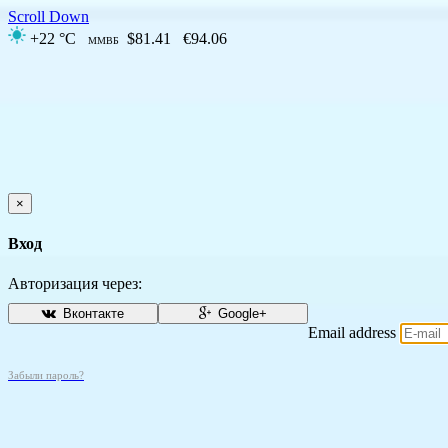
Scroll Down
+22 °C
$81.41
€94.06
ММВБ
×
Вход
Авторизация через:
Вконтакте
Google+
Email address
Забыли пароль?