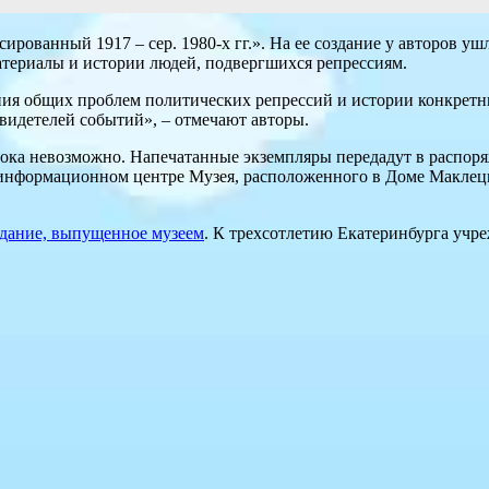
рованный 1917 – сер. 1980-х гг.». На ее создание у авторов уш
материалы и истории людей, подвергшихся репрессиям.
ния общих проблем политических репрессий и истории конкрет
идетелей событий», – отмечают авторы.
пока невозможно. Напечатанные экземпляры передадут в распор
информационном центре Музея, расположенного в Доме Маклецког
здание, выпущенное музеем
. К трехсотлетию Екатеринбурга учр