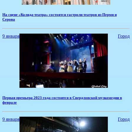
На сцене «Коляда-театра» состоятся гастроли театров из Перми и
Серова
9 января
Город
​Первая премьера 2023 года состоится в Свердловской музкомедии в
феврале
9 января
Город