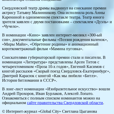
Свердловский театр драмы выдвинул на соискание премии
актрису Татьяну Малинникову. Она исполнила роль Анны
Карениной в одноименном спектакле театра. Театр юного
зрителя заявлен с двумя постановками – спектаклем «Дуэль» и
«Чучело».
В номинации «Кино» заявлен интернет-мюзикл «300-ый
сон», документальные фильмы «Поэзия рождения валенок»,
«Миры Майи», «Обретение родины» и анимационный
короткометражный фильм «Мамина пуговка».
Соискателями губернаторской премии стали и писатели. В
номинации «Литература» представлены Арсен Титов с
четырехтомником «Проза 10-х годов», Евгений Касимов с
книгой рассказов «Скорый поезд Свердловск-Екатеринбург»,
Дмитрий Карасюк с книгой «Как мы любили «Битлз».
История битломании в СССР».
В лонг-лист номинации «Изобразительное искусство» вошли
Андрей Прохоров, Иван Бурлаков, Алексей Лопато.
Ознакомиться с полным списком номинантов можно на
официальном
сайте правительства Свердловской области
.
© Интернет-журнал «Global City»
Светлана Цыганова