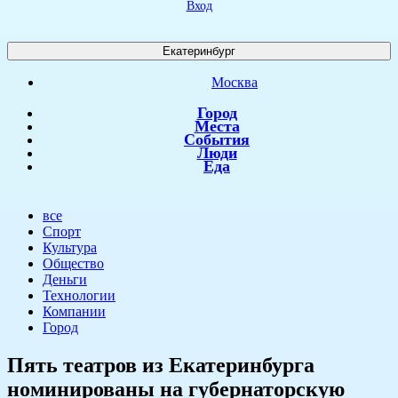
Вход
Екатеринбург
Москва
Город
Места
События
Люди
Еда
все
Спорт
Культура
Общество
Деньги
Технологии
Компании
Город
​Пять театров из Екатеринбурга
номинированы на губернаторскую