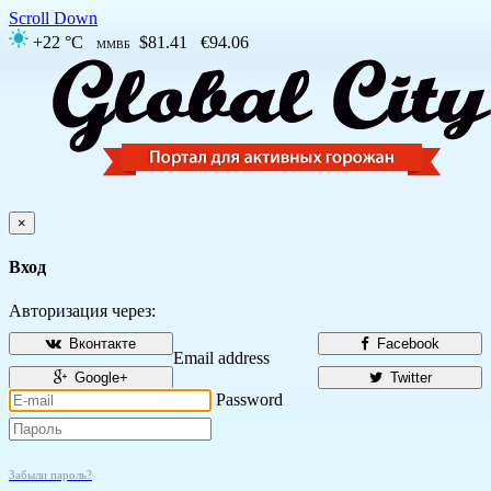
Scroll Down
+22 °C
$81.41
€94.06
ММВБ
×
Вход
Авторизация через:
Вконтакте
Facebook
Email address
Google+
Twitter
Password
Забыли пароль?