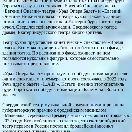
Удивительным на этой премии стало то, что за победу будут
бороться сразу два спектакля «Евгений Онегин»: опера
«Евгений Онегин» театра «Урал Опера Балет» и «Евгений
Онегин» Нижнетагильского театра кукол. Также в данной
номинации завялены спектакли Екатеринбургского театра
кукол, Свердловской музкомедии, Свердловского театра
драмы, Екатеринбургского театра юного зрителя.
Театр кукол представлен кинетическим спектаклем «Время
чудес». Его можно увидеть абсолютно бесплатно на фасаде
здания театра. По расписанию фасад оживает, на нем
появляются кукольные фигурки, которые самостоятельно
показывают представление.
«Урал Опера Балет» претендует на победу в номинации с еще
одним спектаклем, премьера которого состоялась в 2022 году.
Речь идет о балете «L.A.D.». Кстати, именно этот спектакль
будет бороться за победу в номинации «Балет» на «Золотой
маске».
Свердловский театр музыкальной комедии номинирован на
губернаторскую премию с бродвейским мюзиклом
«Маленькая серенада». Премьера этого спектакля состоялась в
2022 году. Его особенностью стало то, что екатеринбургский
театр первым в России поставил бродвейский мюзикл
композитора Стивена Сондхайма.