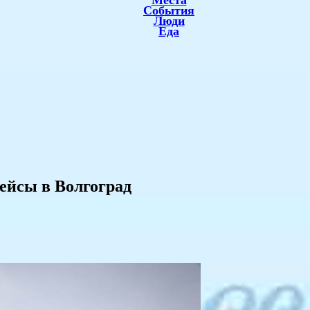
Места
События
Люди
Еда
ейсы в Волгоград