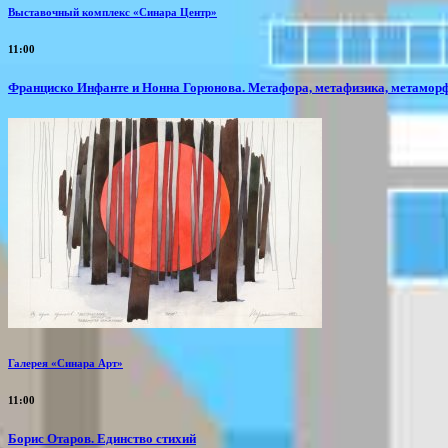
Выставочный комплекс «Синара Центр»
11:00
Франциско Инфанте и Нонна Горюнова. Метафора, метафизика, метамор
Галерея «Синара Арт»
11:00
Борис Отаров. Единство стихий