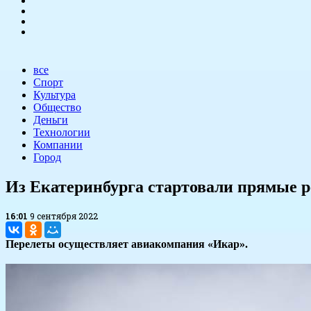
все
Спорт
Культура
Общество
Деньги
Технологии
Компании
Город
Из Екатеринбурга стартовали прямые р
16:01
9 сентября 2022
Перелеты осуществляет авиакомпания «Икар».