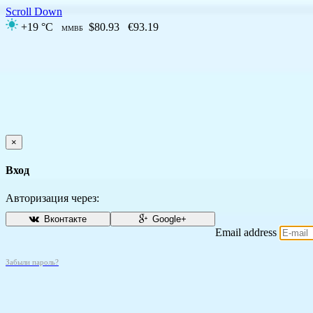
Scroll Down
+19 °C
$80.93
€93.19
ММВБ
×
Вход
Авторизация через:
Вконтакте
Google+
Email address
Забыли пароль?