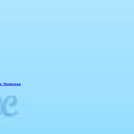
го Эрмитажа