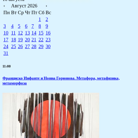
‹
Август 2026
›
Пн
Вт
Ср
Чт
Пт
Сб
Вс
1
2
3
4
5
6
7
8
9
10
11
12
13
14
15
16
17
18
19
20
21
22
23
24
25
26
27
28
29
30
31
11:00
Франциско Инфанте и Нонна Горюнова. Метафора, метафизика,
метаморфоза