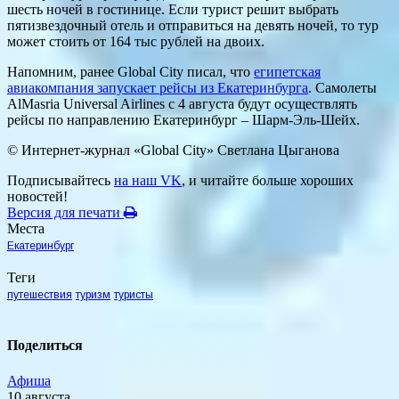
шесть ночей в гостинице. Если турист решит выбрать
пятизвездочный отель и отправиться на девять ночей, то тур
может стоить от 164 тыс рублей на двоих.
Напомним, ранее Global City писал, что
египетская
авиакомпания запускает рейсы из Екатеринбурга
. Самолеты
AlMasria Universal Airlines с 4 августа будут осуществлять
рейсы по направлению Екатеринбург – Шарм-Эль-Шейх.
© Интернет-журнал «Global City»
Светлана Цыганова
Подписывайтесь
на наш VK
, и читайте больше хороших
новостей!
Версия для печати
Места
Екатеринбург
Теги
путешествия
туризм
туристы
Поделиться
Афиша
10 августа