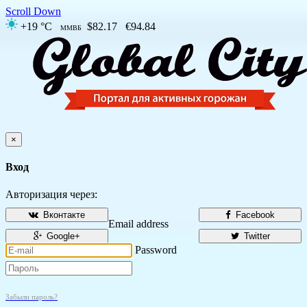
Scroll Down
+19 °C
$82.17
€94.84
ММВБ
×
Вход
Авторизация через:
Вконтакте
Facebook
Email address
Google+
Twitter
Password
Забыли пароль?