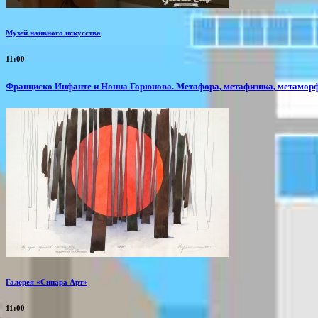
Музей наивного искусства
11:00
Франциско Инфанте и Нонна Горюнова. Метафора, метафизика, метамор
Галерея «Синара Арт»
11:00