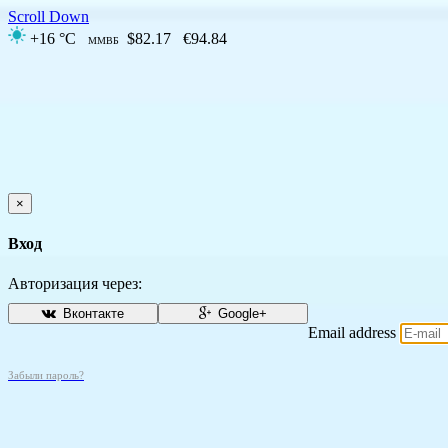
Scroll Down
+16 °C
$82.17
€94.84
ММВБ
×
Вход
Авторизация через:
Вконтакте
Google+
Email address
Забыли пароль?