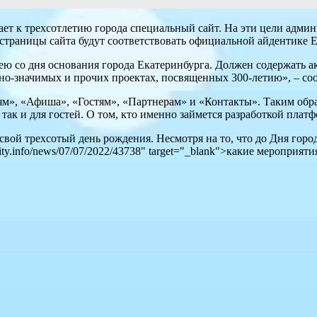
ает к трехсотлетию города специальный сайт. На эти цели адм
о страницы сайта будут соответствовать официальной айдентике 
ею со дня основания города Екатеринбурга. Должен содержать 
но-значимых и прочих проектах, посвященных 300-летию», – соо
лям», «Афиша», «Гостям», «Партнерам» и «Контакты». Таким обр
так и для гостей. О том, кто именно займется разработкой платф
вой трехсотый день рождения. Несмотря на то, что до Дня горо
city.info/news/07/07/2022/43738" target="_blank">какие мероприяти