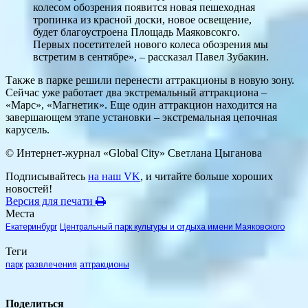
колесом обозрения появится новая пешеходная
тропинка из красной доски, новое освещение,
будет благоустроена Площадь Маяковсокго.
Первых посетителей нового колеса обозрения мы
встретим в сентябре», – рассказал Павел Зубакин.
Также в парке решили перенести аттракционы в новую зону.
Сейчас уже работает два экстремальный аттракциона –
«Марс», «Магнетик». Еще один аттракцион находится на
завершающем этапе установки – экстремальная цепочная
карусель.
© Интернет-журнал «Global City»
Светлана Цыганова
Подписывайтесь
на наш VK
, и читайте больше хороших
новостей!
Версия для печати
Места
Екатеринбург
Центральный парк культуры и отдыха имени Маяковского
Теги
парк
развлечения
аттракционы
Поделиться