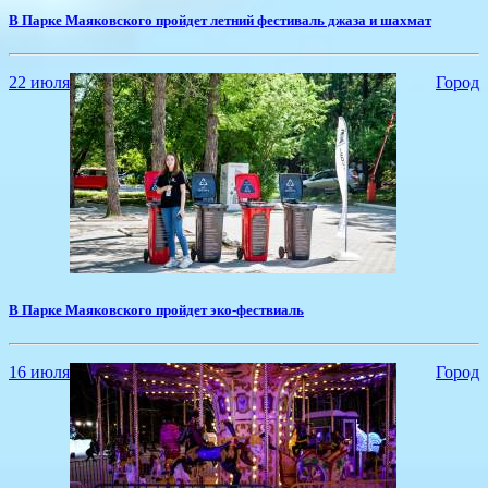
​В Парке Маяковского пройдет летний фестиваль джаза и шахмат
22 июля
Город
​В Парке Маяковского пройдет эко-фествиаль
16 июля
Город