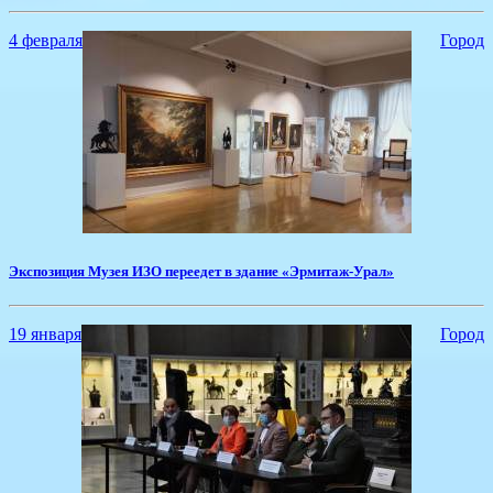
4 февраля
Город
​Экспозиция Музея ИЗО переедет в здание «Эрмитаж-Урал»
19 января
Город