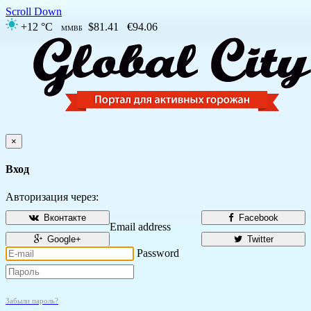
Scroll Down
+12 °C
$81.41
€94.06
ММВБ
×
Вход
Авторизация через:
Вконтакте
Facebook
Email address
Google+
Twitter
Password
Забыли пароль?