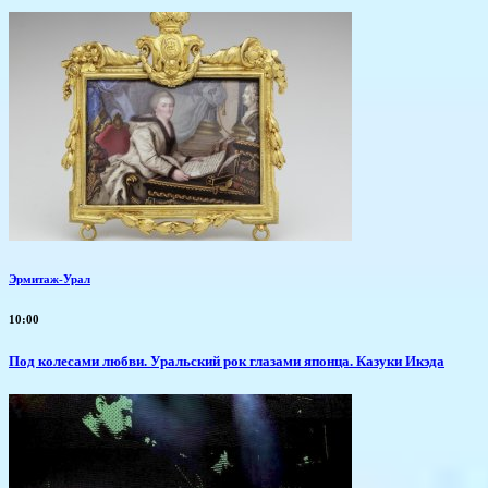
Эрмитаж-Урал
10:00
Под колесами любви. Уральский рок глазами японца. Казуки Икэда