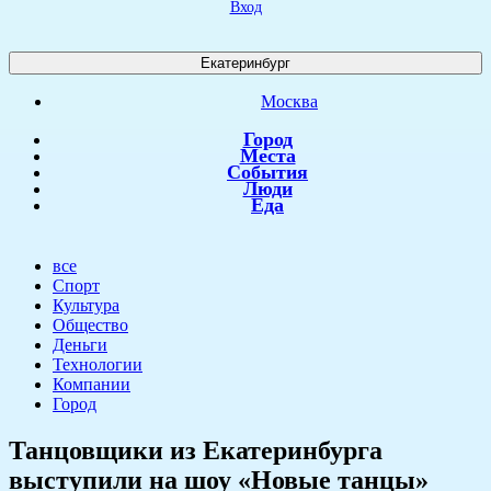
Вход
Екатеринбург
Москва
Город
Места
События
Люди
Еда
все
Спорт
Культура
Общество
Деньги
Технологии
Компании
Город
​Танцовщики из Екатеринбурга
выступили на шоу «Новые танцы»