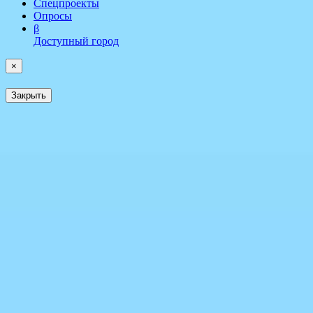
Спецпроекты
Опросы
β
Доступный город
×
Закрыть