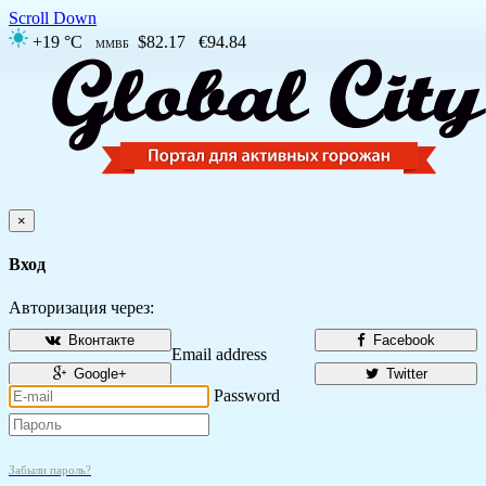
Scroll Down
+19 °C
$82.17
€94.84
ММВБ
×
Вход
Авторизация через:
Вконтакте
Facebook
Email address
Google+
Twitter
Password
Забыли пароль?