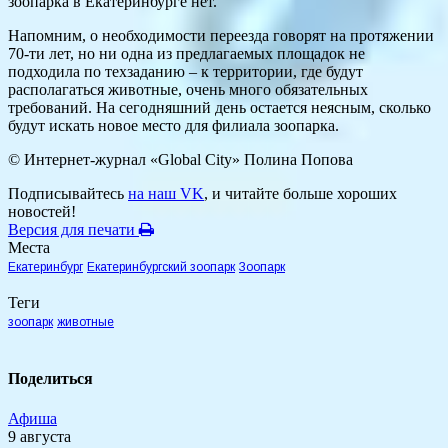
зоопарка в Екатеринбурге нет.
Напомним, о необходимости переезда говорят на протяжении
70-ти лет, но ни одна из предлагаемых площадок не
подходила по техзаданию – к территории, где будут
располагаться животные, очень много обязательных
требований. На сегодняшний день остается неясным, сколько
будут искать новое место для филиала зоопарка.
© Интернет-журнал «Global City»
Полина Попова
Подписывайтесь
на наш VK
, и читайте больше хороших
новостей!
Версия для печати
Места
Екатеринбург
Екатеринбургский зоопарк
Зоопарк
Теги
зоопарк
животные
Поделиться
Афиша
9 августа