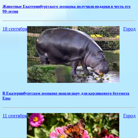
Животные Екатеринбургского зоопарка получили подарки в честь его
90-летия
18 сентября
Город
​В Екатеринбургском зоопарке нашли пару для карликового бегемота
Евы
11 сентября
Город