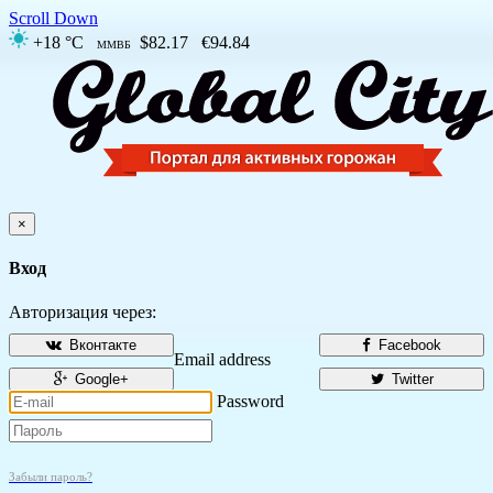
Scroll Down
+18 °C
$82.17
€94.84
ММВБ
×
Вход
Авторизация через:
Вконтакте
Facebook
Email address
Google+
Twitter
Password
Забыли пароль?