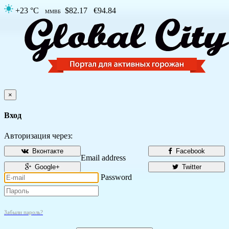
+23 °C
$82.17
€94.84
ММВБ
×
Вход
Авторизация через:
Вконтакте
Facebook
Email address
Google+
Twitter
Password
Забыли пароль?