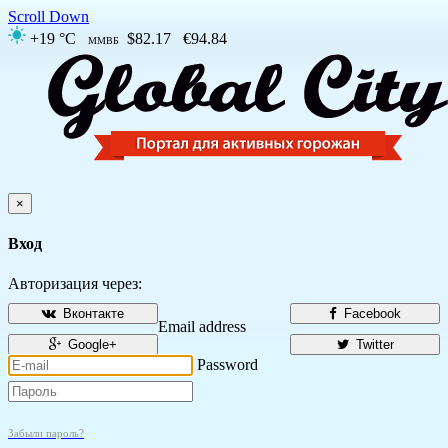
Scroll Down
+19 °C
$82.17
€94.84
ММВБ
×
Вход
Авторизация через:
Вконтакте
Facebook
Email address
Google+
Twitter
Password
Забыли пароль?