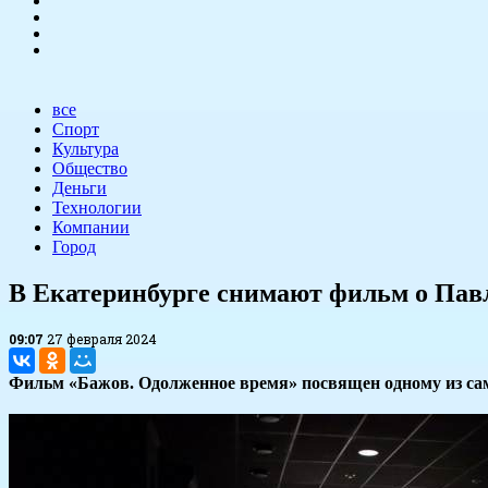
все
Спорт
Культура
Общество
Деньги
Технологии
Компании
Город
​В Екатеринбурге снимают фильм о Пав
09:07
27 февраля 2024
Фильм «Бажов. Одолженное время» посвящен одному из сам