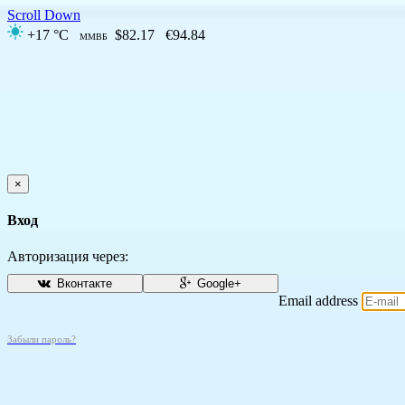
Scroll Down
+17 °C
$82.17
€94.84
ММВБ
×
Вход
Авторизация через:
Вконтакте
Google+
Email address
Забыли пароль?