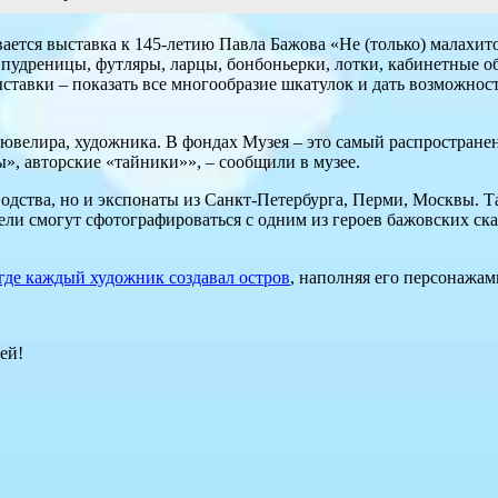
ается выставка к 145-летию Павла Бажова «Не (только) малахит
пудреницы, футляры, ларцы, бонбоньерки, лотки, кабинетные о
выставки – показать все многообразие шкатулок и дать возможнос
 ювелира, художника. В фондах Музея – это самый распространен
», авторские «тайники»», – сообщили в музее.
одства, но и экспонаты из Санкт-Петербурга, Перми, Москвы. Т
ели смогут сфотографироваться с одним из героев бажовских с
 где каждый художник создавал остров
, наполняя его персонажам
ей!