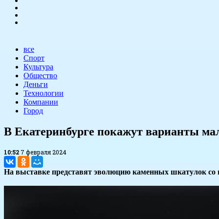
все
Спорт
Культура
Общество
Деньги
Технологии
Компании
Город
​В Екатеринбурге покажут варианты ма
10:52
7 февраля 2024
На выставке представят эволюцию каменных шкатулок со 