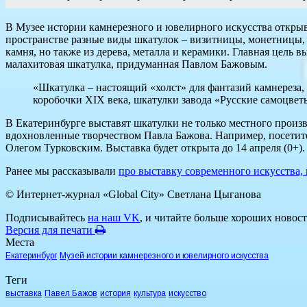
В Музее истории камнерезного и ювелирного искусства открыв
пространстве разные виды шкатулок – визитницы, монетницы, 
камня, но также из дерева, металла и керамики. Главная цель 
малахитовая шкатулка, придуманная Павлом Бажовым.
«Шкатулка – настоящий «холст» для фантазий камнереза,
коробочки XIX века, шкатулки завода «Русские самоцветы
В Екатеринбурге выставят шкатулки не только местного произв
вдохновленные творчеством Павла Бажова. Например, посетит
Олегом Турковским. Выставка будет открыта до 14 апреля (0+).
Ранее мы рассказывали
про выставку современного искусства,
© Интернет-журнал «Global City»
Светлана Цыганова
Подписывайтесь
на наш VK
, и читайте больше хороших новост
Версия для печати
Места
Екатеринбург
Музей истории камнерезного и ювелирного искусства
Теги
выставка
Павел Бажов
история
культура
искусство