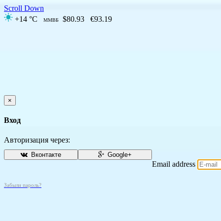
Scroll Down
+14 °C
$80.93
€93.19
ММВБ
×
Вход
Авторизация через:
Вконтакте
Google+
Email address
Забыли пароль?