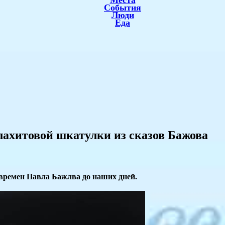
Места
События
Люди
Еда
лахитовой шкатулки из сказов Бажова
времен Павла Бажлва до наших дней.