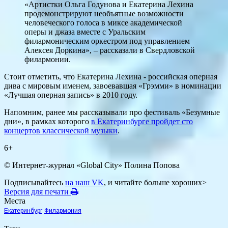
«Артистки Ольга Годунова и Екатерина Лехина
продемонстрируют необъятные возможности
человеческого голоса в миксе академической
оперы и джаза вместе с Уральским
филармоническим оркестром под управлением
Алексея Доркина», – рассказали в Свердловской
филармонии.
Стоит отметить, что Екатерина Лехина - российская оперная
дива с мировым именем, завоевавшая «Грэмми» в номинации
«Лучшая оперная запись» в 2010 году.
Напомним, ранее мы рассказывали про фестиваль «Безумные
дни», в рамках которого
в Екатеринбурге пройдет сто
концертов классической музыки
.
6+
© Интернет-журнал «Global City»
Полина Попова
Подписывайтесь
на наш VK
, и читайте больше хороших>
Версия для печати
Места
Екатеринбург
Филармония