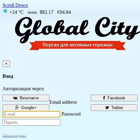
Scroll Down
+24 °C
$82.17
€94.84
ММВБ
×
Вход
Авторизация через:
Вконтакте
Facebook
Email address
Google+
Twitter
Password
Забыли пароль?