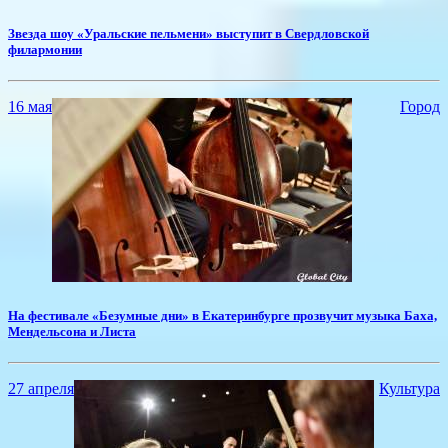
​Звезда шоу «Уральские пельмени» выступит в Свердловской
филармонии
16 мая
Город
На фестивале «Безумные дни» в Екатеринбурге прозвучит музыка Баха,
Мендельсона и Листа
27 апреля
Культура