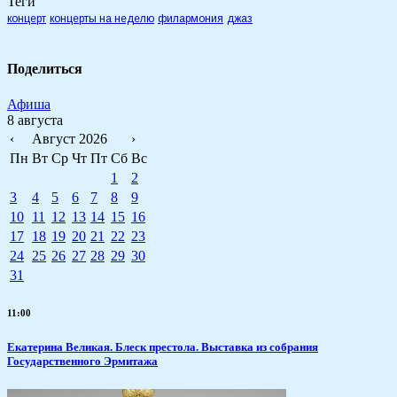
Теги
концерт
концерты на неделю
филармония
джаз
Поделиться
Афиша
8 августа
‹
Август 2026
›
Пн
Вт
Ср
Чт
Пт
Сб
Вс
1
2
3
4
5
6
7
8
9
10
11
12
13
14
15
16
17
18
19
20
21
22
23
24
25
26
27
28
29
30
31
11:00
Екатерина Великая. Блеск престола. Выставка из собрания
Государственного Эрмитажа