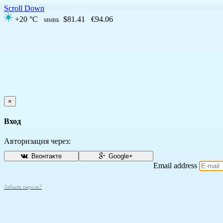
Scroll Down
+20 °C
$81.41
€94.06
ММВБ
×
Вход
Авторизация через:
Вконтакте
Google+
Email address
Забыли пароль?