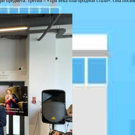
ри предмета. Третий – «Три века благородной стали». Она посвя