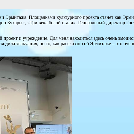
ни Эрмитажа. Площадками культурного проекта станет как Эрми
дно Бухары», «Три века белой стали». Генеральный директор Г
проект и учреждение. Для меня находиться здесь очень эмоциона
исходила эвакуация, но то, как рассказано об Эрмитаже – это о