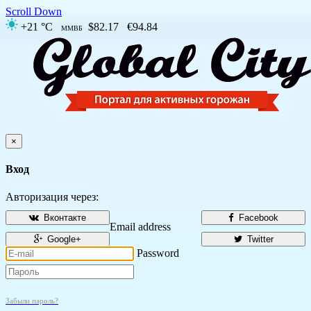
Scroll Down
+21 °C
$82.17
€94.84
ММВБ
×
Вход
Авторизация через:
Вконтакте
Facebook
Email address
Google+
Twitter
Password
Забыли пароль?