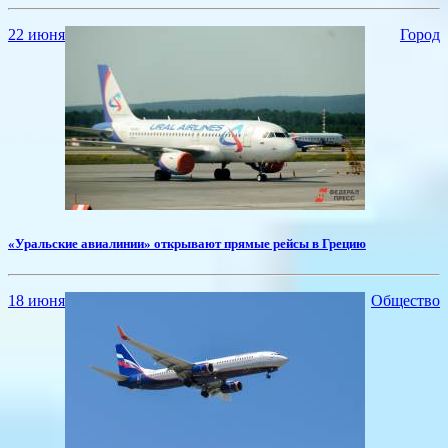
22 июня
Город
«Уральские авиалинии» открывают прямые рейсы в Грецию
18 июня
Общество