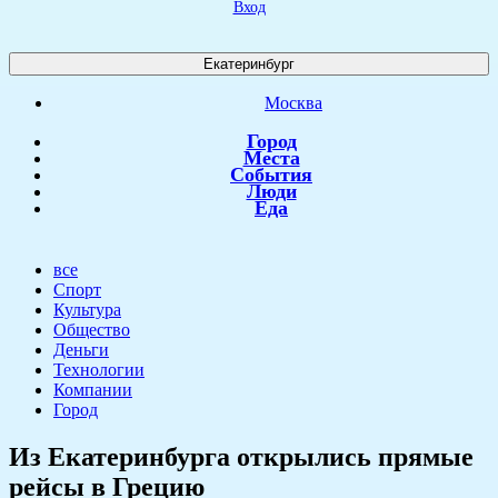
Вход
Екатеринбург
Москва
Город
Места
События
Люди
Еда
все
Спорт
Культура
Общество
Деньги
Технологии
Компании
Город
​Из Екатеринбурга открылись прямые
рейсы в Грецию