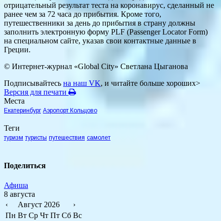
отрицательный результат теста на коронавирус, сделанный не
ранее чем за 72 часа до прибытия. Кроме того,
путешественники за день до прибытия в страну должны
заполнить электронную форму PLF (Passenger Locator Form)
на специальном сайте, указав свои контактные данные в
Греции.
© Интернет-журнал «Global City»
Светлана Цыганова
Подписывайтесь
на наш VK
, и читайте больше хороших>
Версия для печати
Места
Екатеринбург
Аэропорт Кольцово
Теги
туризм
туристы
путешествия
самолет
Поделиться
Афиша
8 августа
‹
Август 2026
›
Пн
Вт
Ср
Чт
Пт
Сб
Вс