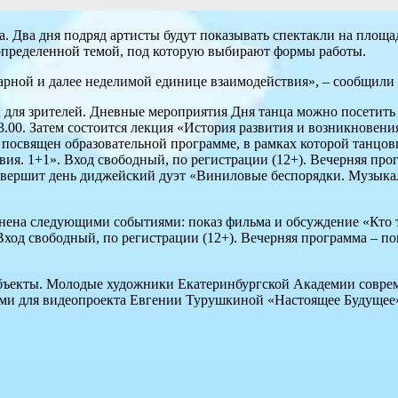
Два дня подряд артисты будут показывать спектакли на площадк
определенной темой, под которую выбирают формы работы.
арной и далее неделимой единице взаимодействия», – сообщили 
ты для зрителей. Дневные мероприятия Дня танца можно посетить
.00. Затем состоится лекция «История развития и возникновени
ок посвящен образовательной программе, в рамках которой тан
ия. 1+1». Вход свободный, по регистрации (12+). Вечерняя про
Завершит день диджейский дуэт «Виниловые беспорядки. Музыкал
лнена следующими событиями: показ фильма и обсуждение «Кто т
ход свободный, по регистрации (12+). Вечерняя программа – по
объекты. Молодые художники Екатеринбургской Академии совреме
ами для видеопроекта Евгении Турушкиной «Настоящее Будущее