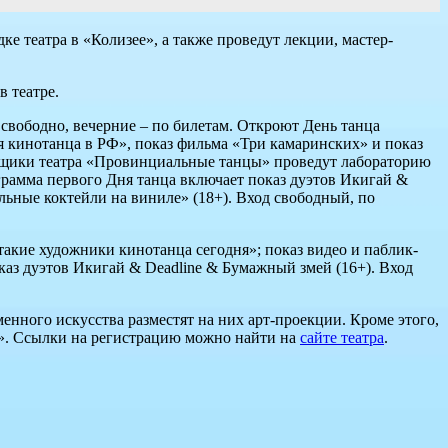
е театра в «Колизее», а также проведут лекции, мастер-
в театре.
 свободно, вечерние – по билетам. Откроют День танца
я кинотанца в РФ», показ фильма «Три камаринских» и показ
цовщики театра «Провинциальные танцы» проведут лабораторию
грамма первого Дня танца включает показ дуэтов Икигай &
ьные коктейли на виниле» (18+). Вход свободный, по
акие художники кинотанца сегодня»; показ видео и паблик-
каз дуэтов Икигай & Deadline & Бумажный змей (16+). Вход
нного искусства разместят на них арт-проекции. Кроме этого,
». Ссылки на регистрацию можно найти на
сайте театра
.