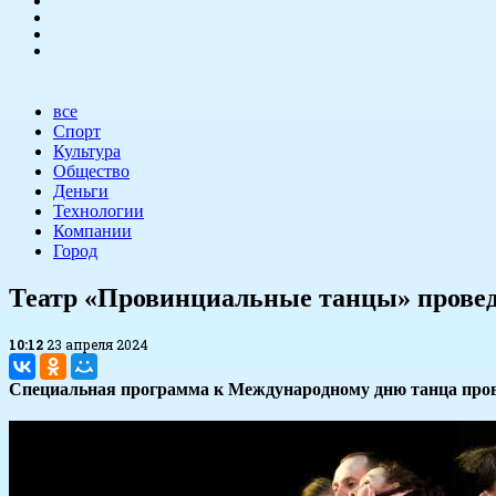
все
Спорт
Культура
Общество
Деньги
Технологии
Компании
Город
​Театр «Провинциальные танцы» прове
10:12
23 апреля 2024
Специальная программа к Международному дню танца провод