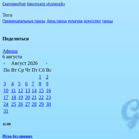
Екатеринбург
Кинотеатр «Колизей»
Теги
Провинциальные танцы
День танца
культура
искусство
танцы
Поделиться
Афиша
6 августа
‹
Август 2026
›
Пн
Вт
Ср
Чт
Пт
Сб
Вс
1
2
3
4
5
6
7
8
9
10
11
12
13
14
15
16
17
18
19
20
21
22
23
24
25
26
27
28
29
30
31
11:00
​Игра без правил