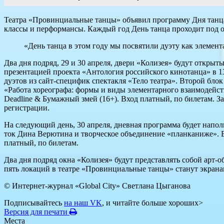
Театра «Провинциальные танцы» объявил программу Дня танца. 
классы и перформансы. Каждый год День танца проходит под 
«День танца в этом году мы посвятили дуэту как элемент
Два дня подряд, 29 и 30 апреля, двери «Колизея» будут откры
презентацией проекта «Антология российского кинотанца» в 13
дуэтов из сайт-специфик спектакля «Тело театра». Второй бл
«Работа хореографа: формы и виды элементарного взаимодейств
Deadline & Бумажный змей (16+). Вход платный, по билетам. 
регистрации.
На следующий день, 30 апреля, дневная программа будет напо
ток Дина Верютина и творческое объединение «планканиже». В
платный, по билетам.
Два дня подряд окна «Колизея» будут представлять собой арт-
пять локаций в театре «Провинциальные танцы» станут экран
© Интернет-журнал «Global City»
Светлана Цыганова
Подписывайтесь
на наш VK
, и читайте больше хороших>
Версия для печати
Места