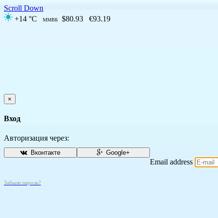
Scroll Down
+14 °C
$80.93
€93.19
ММВБ
×
Вход
Авторизация через:
Вконтакте
Google+
Email address
Забыли пароль?