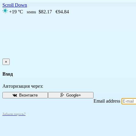
Scroll Down
+19 °C
$82.17
€94.84
ММВБ
×
Вход
Авторизация через:
Вконтакте
Google+
Email address
Забыли пароль?