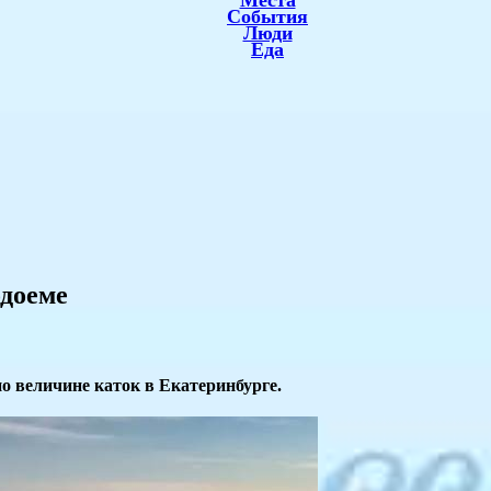
Места
События
Люди
Еда
одоеме
по величине каток в Екатеринбурге.