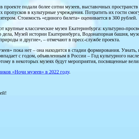
 в проекте подали более сотни музеев, выставочных пространств 
 пропусков в культурные учреждения. Потратить их гости смогу
пятером. Стоимость «единого билета» оценивается в 300 рублей.
т крупные классические музеи Екатеринбурга: культурно-прос
о дела, Музей истории Екатеринбурга, Водонапорная башня, муз
рироды и другие», – отмечают в пресс-службе проекта.
еев» пока нет – она находится в стадии формирования. Узнать,
впадает с годом, объявленным в России – Год культурного насле
ому в некоторых музеях будут мероприятия, посвященные велик
ников «Ночи музеев» в 2022 году
.
ей!