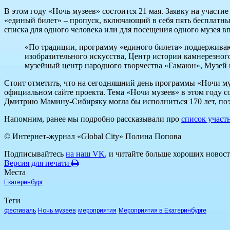
В этом году «Ночь музеев» состоится 21 мая. Заявку на участие
«единый билет» – пропуск, включающий в себя пять бесплатных
списка для одного человека или для посещения одного музея в
«По традиции, программу «единого билета» поддерживаю
изобразительного искусства, Центр истории камнерезног
музейный центр народного творчества «Гамаюн», Музей п
Стоит отметить, что на сегодняшний день программы «Ночи муз
официальном сайте проекта. Тема «Ночи музеев» в этом году со
Дмитрию Мамину-Сибиряку могла бы исполниться 170 лет, поэт
Напомним, ранее мы подробно рассказывали про
список участ
© Интернет-журнал «Global City»
Полина Попова
Подписывайтесь
на наш VK
, и читайте больше хороших новост
Версия для печати
Места
Екатеринбург
Теги
фестиваль
Ночь музеев
мероприятия
Мероприятия в Екатеринбурге