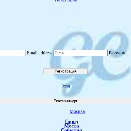
Регистрация
Email address
Password
Регистрация
Вход
Екатеринбург
Москва
Город
Места
События