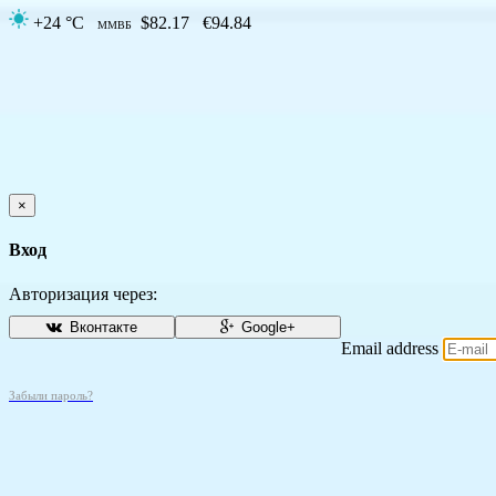
+24 °C
$82.17
€94.84
ММВБ
×
Вход
Авторизация через:
Вконтакте
Google+
Email address
Забыли пароль?