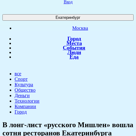
Вход
Екатеринбург
Москва
Город
Места
События
Люди
Еда
все
Спорт
Культура
Общество
Деньги
Технологии
Компании
Город
В лонг-лист «русского Мишлен» вошла
сотня ресторанов Екатеринбурга