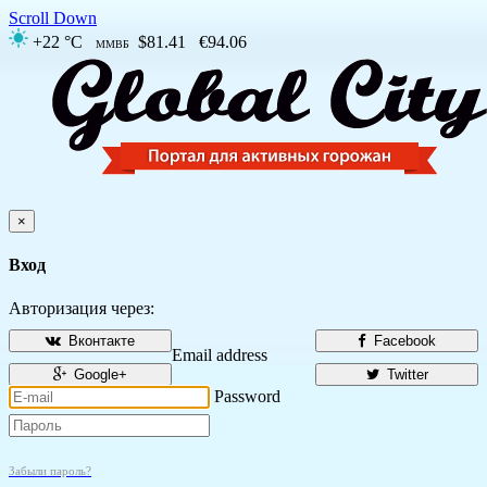
Scroll Down
+22 °C
$81.41
€94.06
ММВБ
×
Вход
Авторизация через:
Вконтакте
Facebook
Email address
Google+
Twitter
Password
Забыли пароль?