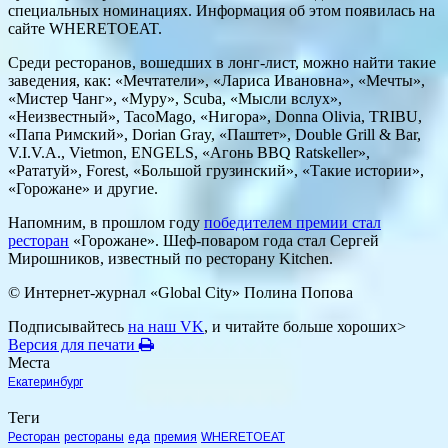
специальных номинациях. Информация об этом появилась на
сайте WHERETOEAT.
Среди ресторанов, вошедших в лонг-лист, можно найти такие
заведения, как: «Мечтатели», «Лариса Ивановна», «Мечты»,
«Мистер Чанг», «Муру», Scuba, «Мысли вслух»,
«Неизвестный», TacoMago, «Нигора», Donna Olivia, TRIBU,
«Папа Римский», Dorian Gray, «Паштет», Double Grill & Bar,
V.I.V.A., Vietmon, ENGELS, «Агонь BBQ Ratskeller»,
«Рататуй», Forest, «Большой грузинский», «Такие истории»,
«Горожане» и другие.
Напомним, в прошлом году
победителем премии стал
ресторан
«Горожане». Шеф-поваром года стал Сергей
Мирошников, известный по ресторану Kitchen.
© Интернет-журнал «Global City»
Полина Попова
Подписывайтесь
на наш VK
, и читайте больше хороших>
Версия для печати
Места
Екатеринбург
Теги
Ресторан
рестораны
еда
премия
WHERETOEAT