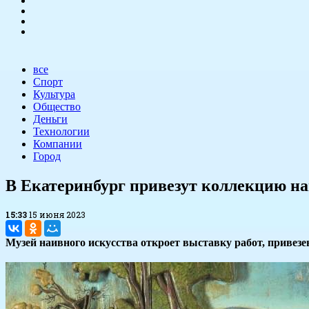
все
Спорт
Культура
Общество
Деньги
Технологии
Компании
Город
В Екатеринбург привезут коллекцию н
15:33
15 июня 2023
Музей наивного искусства откроет выставку работ, привезе