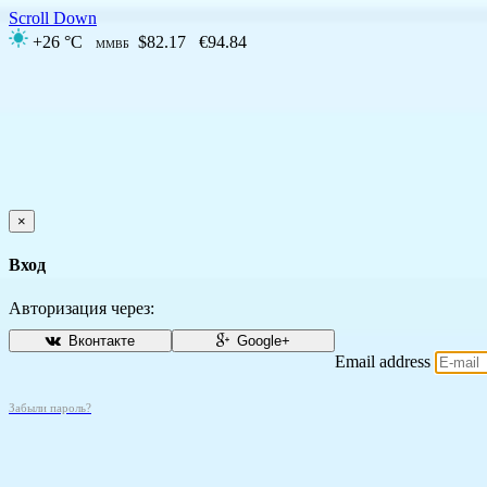
Scroll Down
+26 °C
$82.17
€94.84
ММВБ
×
Вход
Авторизация через:
Вконтакте
Google+
Email address
Забыли пароль?