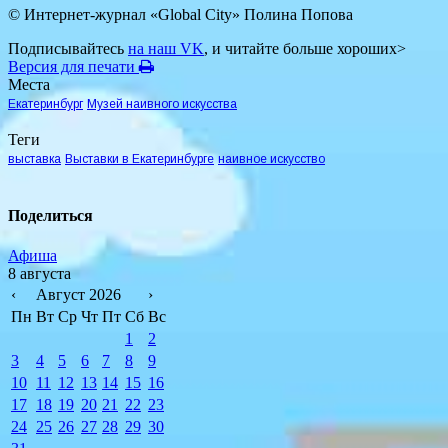
© Интернет-журнал «Global City»
Полина Попова
Подписывайтесь
на наш VK
, и читайте больше хороших>
Версия для печати
Места
Екатеринбург
Музей наивного искусства
Теги
выставка
Выставки в Екатеринбурге
наивное искусство
Поделиться
Афиша
8 августа
‹
Август 2026
›
Пн
Вт
Ср
Чт
Пт
Сб
Вс
1
2
3
4
5
6
7
8
9
10
11
12
13
14
15
16
17
18
19
20
21
22
23
24
25
26
27
28
29
30