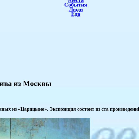
Места
События
Люди
Еда
аива из Москвы
нных из «Царицыно». Экспозиция состоит из ста произведений