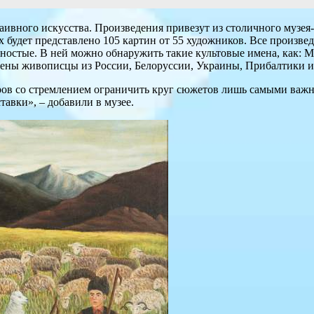
аивного искусства. Произведения привезут из столичного музе
 будет представлено 105 картин от 55 художников. Все произве
ностые. В ней можно обнаружить такие культовые имена, как: М
влены живописцы из России, Белоруссии, Украины, Прибалтики и
оров со стремлением ограничить круг сюжетов лишь самыми важ
авки», – добавили в музее.