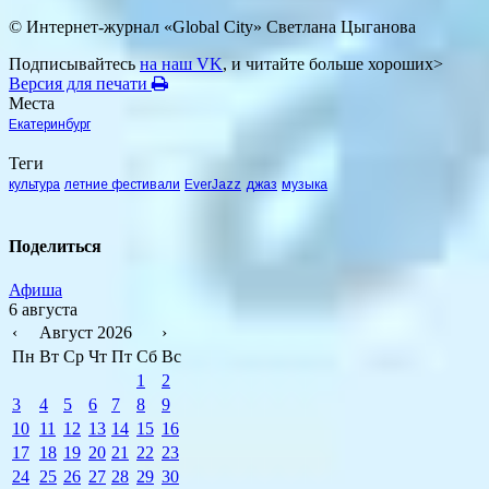
© Интернет-журнал «Global City»
Светлана Цыганова
Подписывайтесь
на наш VK
, и читайте больше хороших>
Версия для печати
Места
Екатеринбург
Теги
культура
летние фестивали
EverJazz
джаз
музыка
Поделиться
Афиша
6 августа
‹
Август 2026
›
Пн
Вт
Ср
Чт
Пт
Сб
Вс
1
2
3
4
5
6
7
8
9
10
11
12
13
14
15
16
17
18
19
20
21
22
23
24
25
26
27
28
29
30