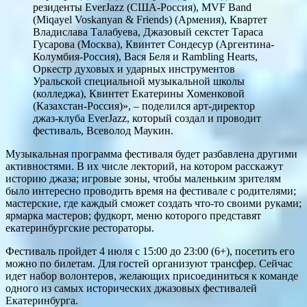
резиденты EverJazz (США-Россия), MVF Band
(Miqayel Voskanyan & Friends) (Армения), Квартет
Владислава Талабуева, Джазовый секстет Тараса
Гусарова (Москва), Квинтет Сондесур (Аргентина-
Колумбия-Россия), Вася Беля и Rambling Hearts,
Оркестр духовых и ударных инструментов
Уральской специальной музыкальной школы
(колледжа), Квинтет Екатерины Хоменковой
(Казахстан-Россия)», – поделился арт-директор
джаз-клуба EverJazz, который создал и проводит
фестиваль, Всеволод Маукин.
Музыкальная программа фестиваля будет разбавлена другими
активностями. В их числе лекторий, на котором расскажут
историю джаза; игровые зоны, чтобы маленьким зрителям
было интересно проводить время на фестивале с родителями;
мастерские, где каждый сможет создать что-то своими руками;
ярмарка мастеров; фудкорт, меню которого представят
екатеринбургские рестораторы.
Фестиваль пройдет 4 июля с 15:00 до 23:00 (6+), посетить его
можно по билетам. Для гостей организуют трансфер. Сейчас
идет набор волонтеров, желающих присоединиться к команде
одного из самых исторических джазовых фестивалей
Екатеринбурга.