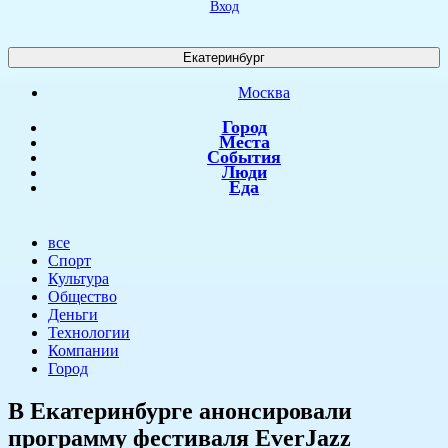
Вход
Екатеринбург
Москва
Город
Места
События
Люди
Еда
все
Спорт
Культура
Общество
Деньги
Технологии
Компании
Город
В Екатеринбурге анонсировали
программу фестиваля EverJazz