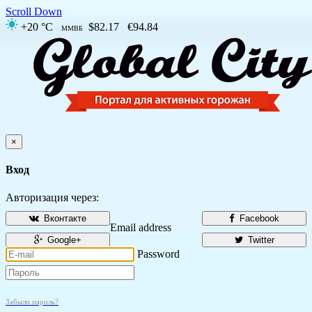
Scroll Down
+20 °C
$82.17
€94.84
ММВБ
×
Вход
Авторизация через:
Вконтакте
Facebook
Email address
Google+
Twitter
Password
Забыли пароль?