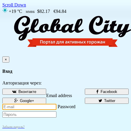
Scroll Down
+19 °C
$82.17
€94.84
ММВБ
×
Вход
Авторизация через:
Вконтакте
Facebook
Email address
Google+
Twitter
Password
Забыли пароль?