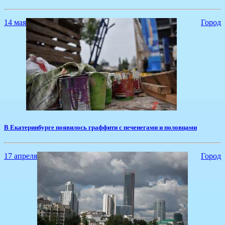
14 мая
Город
В Екатеринбурге появилось граффити с печенегами и половцами
17 апреля
Город