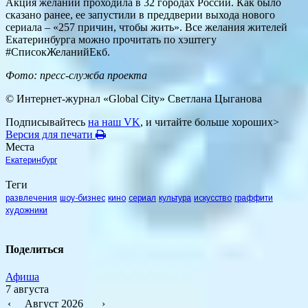
Акция желаний проходила в 32 городах России. Как было
сказано ранее, ее запустили в преддверии выхода нового
сериала – «257 причин, чтобы жить». Все желания жителей
Екатеринбурга можно прочитать по хэштегу
#СписокЖеланийЕкб.
Фото: пресс-служба проекта
© Интернет-журнал «Global City»
Светлана Цыганова
Подписывайтесь
на наш VK
, и читайте больше хороших>
Версия для печати
Места
Екатеринбург
Теги
развлечения
шоу-бизнес
кино
сериал
культура
искусство
граффити
художники
Поделиться
Афиша
7 августа
‹
Август 2026
›