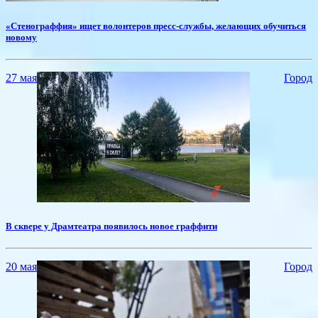
«Стенограффия» ищет волонтеров пресс-службы, желающих обучиться
новому
27 мая
Город
В сквере у Драмтеатра появилось новое граффити
20 мая
Город