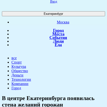
Вход
Екатеринбург
Москва
Город
Места
События
Люди
Еда
все
Спорт
Культура
Общество
Деньги
Технологии
Компании
Город
В центре Екатеринбурга появилась
стена желаний горожан